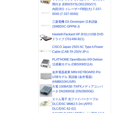
間付き (EBIX/SYSLOG120G/1Y)
内田洋行 イレーザーFB型(大) 7-337-
0040 (7-337-0040)
三菱電機 GX Developer 日本語版
(SW8D5C-GPPW-J)
Hewlett-Packard HP 外付けUSB DVD
ドライブ (701498-B21)
CISCO Japan 250V AC Type A Power
Cable (CAB-TA-250V-JP=)
PLAT'HOME OpenBlocks IX9 Debian
11搭載モデル (OBSIX9/D11A)
金井電器産業 MINI KEYBOARD Pro
USBモデル 英語版 (金井電器)
(HMB632KUS/R)
大電 100BASE-TX/FXメディアコンバ
ータ DN2800GE (DN2800GE)
エイム電子 光ファイバーケーブル
DLC/DSC MM62.5 2m (AFP2-
DLC/DSC-62-02)