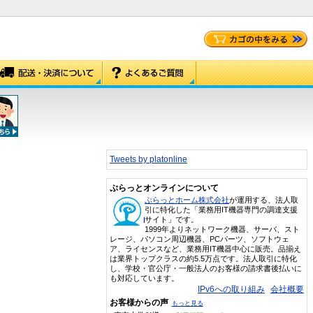
Tweets by platonline
ぷらっとオンラインについて
ぷらっとホーム株式会社
が運用する、法人取
引に特化した「業務用IT機器専門の調達支援
サイト」です。
1999年よりネットワーク機器、サーバ、スト
レージ、パソコン周辺機器、PCパーツ、ソフトウェ
ア、ライセンスなど、業務用IT機器中心に販売。品揃え
は業界トップクラスの約5.5万点です。法人取引に特化
し、学校・官公庁・一般法人のお客様の請求書後払いに
も対応しています。
IPv6への取り組み
会社概要
お客様からの声
もっと見る