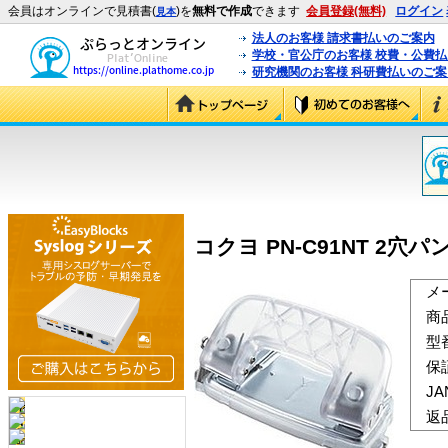
会員はオンラインで見積書(
)を
無料で作成
できます
会員登録(無料)
ログイン
見本
法人のお客様 請求書払いのご案内
学校・官公庁のお客様 校費・公費
研究機関のお客様 科研費払いのご案
コクヨ PN-C91NT 2穴パンチ
メ
商
型
保
J
返