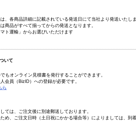
ては、各商品詳細に記載されている発送日にて当社より発送いたし
送は商品がすべて揃ってからの発送となります。
ヤマト運輸」からお選びいただけます
ついて
つでもオンライン見積書を発行することができます。
会員（BizID）への登録が必要です。
ちら
ましては、ご注文後に別途郵送しております。
のため、ご注文日時（土日祝にかかる場合等）によりましては、到