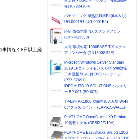
富士通 POS-Cサーマルロール紙(高保
存) (0722410-P)
パナソニック 感熱記録紙B4(6本入り)
UG-0001B4 (UG-0001B4)
応研 販売大臣 NX スタンドアロン
(OKN-423533)
大電 環境対応 1000BASE-T/X メディ
の事情なく8日以上経
アコンバータ (DN1800SG2E)
Microsoft Windows Server Standard
2019 16コアライセンス 64bitWin対応
日本語版 5CAL付 DVDパッケージ
(P73-07691)
IDEC AUTO-ID SOLUTIONS バッテリ
ー BP-007 (BP-007)
TP-Link AX1800 壁面埋め込み型 Wi-Fi
6アクセスポイント (EAP615-WALL)
PLAT'HOME OpenBlocks IX9 Debian
10搭載モデル (OBSIX9/D10A)
PLAT'HOME EasyBlocks Syslog 120G
サブスクリプション(保守サービス) 1年