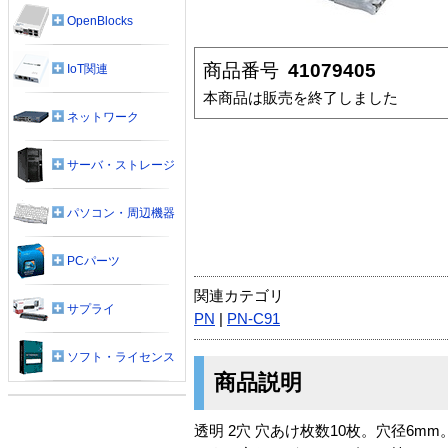
OpenBlocks
商品番号
41079405
IoT関連
本商品は販売を終了しました
ネットワーク
サーバ・ストレージ
パソコン・周辺機器
PCパーツ
関連カテゴリ
サプライ
PN
|
PN-C91
ソフト・ライセンス
商品説明
透明 2穴 穴あけ枚数10枚。穴径6m