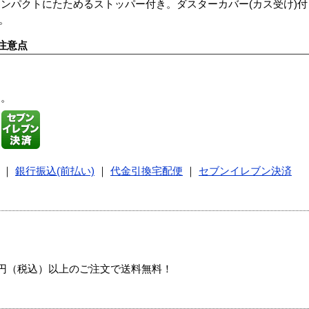
ンパクトにたためるストッパー付き。ダスターカバー(カス受け)
。
注意点
す。
｜
銀行振込(前払い)
｜
代金引換宅配便
｜
セブンイレブン決済
00円（税込）以上のご注文で送料無料！