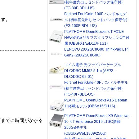
(初年度先出しセンドバック保守付)
(FG-80F-BDL-US)
Fortinet FortiGate-100F バンドルモデ
ます。
ル (初年度先出しセンドバック保守付)
(FG-100F-BDL-US)
PLAT'HOME OpenBlocks IoT FX1/E
H/W保守及びサブスクリプション1年付
属 (OBSFX1/E/D11/H1S1)
LENOVO 20X2SC8G00 ThinkPad L14
Gen2 (20X2SC8G00)
エイム電子 光ファイバーケーブル
DLC/DSC MM62.5 1m (AFP2-
DLC/DSC-62-01)
Fortinet FortiGate-40F バンドルモデル
(初年度先出しセンドバック保守付)
(FG-40F-BDL-US)
PLAT'HOME OpenBlocks A16 Debian
11搭載モデル (OBSA16/D11A)
PLAT'HOME OpenBlocks IX9 Windows
着までに時間がかかる
10 IoT Enterprise 2019 LTSC搭載
256GBモデル
(OBSIX9/W/L1809/256G)