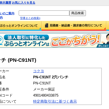
表示履歴
お気に入りを見る
払いのご案内
内
型番まとめ検索»
 (PN-C91NT)
ーカー
コクヨ
品名
PN-C91NT 2穴パンチ
番
PN-C91NT
証条件
メーカー保証
ANコード
4901480433875
品について
特定商取引法に基づく表示