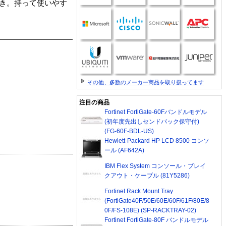
付き。持って使いやす
その他、多数のメーカー商品を取り扱ってます
注目の商品
Fortinet FortiGate-60Fバンドルモデル
(初年度先出しセンドバック保守付)
(FG-60F-BDL-US)
Hewlett-Packard HP LCD 8500 コンソ
ール (AF642A)
IBM Flex System コンソール・ブレイ
クアウト・ケーブル (81Y5286)
Fortinet Rack Mount Tray
(FortiGate40F/50E/60E/60F/61F/80E/8
0F/FS-108E) (SP-RACKTRAY-02)
Fortinet FortiGate-80F バンドルモデル