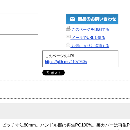
このページを印刷する
メールでURLを送る
お気に入りに追加する
このページのURL
https://plth.me/41079405
m。ピッチ寸法80mm。ハンドル部は再生PC100%。裏カバーは再生PP