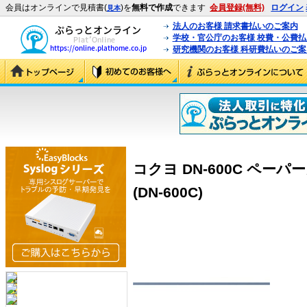
会員はオンラインで見積書(
)を
無料で作成
できます
会員登録(無料)
ログイン
見本
法人のお客様 請求書払いのご案内
学校・官公庁のお客様 校費・公費
研究機関のお客様 科研費払いのご案
コクヨ DN-600C ペー
(DN-600C)