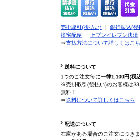
売掛取引(後払い)
｜
銀行振込(後
換宅配便
｜
セブンイレブン決済
⇒
支払方法について詳しくはこ
送料について
1つのご注文毎に
一律1,100円(税
※売掛取引(後払い)のお客様は33
無料！
⇒
送料について詳しくはこちら
配送について
在庫がある場合のご注文につき