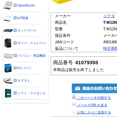
OpenBlocks
メーカー
コクヨ
IoT関連
商品名
T-M1
型番
T-M12
ネットワーク
保証条件
メーカ
JANコード
490148
サーバ・ストレージ
返品について
特定商
パソコン・周辺機器
商品番号
41079355
PCパーツ
本商品は販売を終了しました
サプライ
ソフト・ライセンス
このページを印刷する
メールでURLを送る
お気に入りに追加する