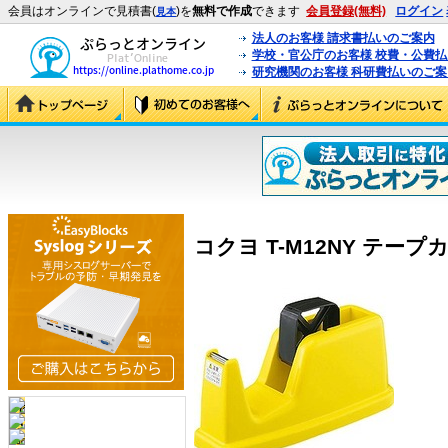
会員はオンラインで見積書(
)を
無料で作成
できます
会員登録(無料)
ログイン
見本
法人のお客様 請求書払いのご案内
学校・官公庁のお客様 校費・公費
研究機関のお客様 科研費払いのご案
コクヨ T-M12NY テープカッ