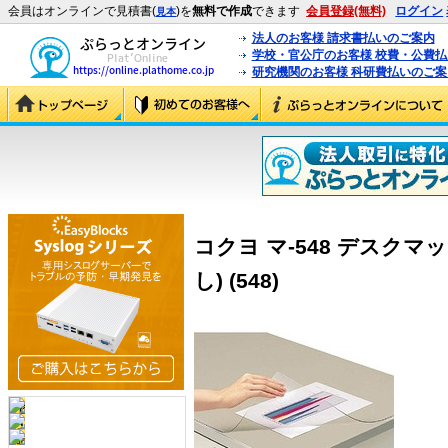
会員はオンラインで見積書(
)を
無料で作成
できます
会員登録(無料)
ログイン
見本
法人のお客様 請求書払いのご案内
学校・官公庁のお客様 校費・公費
研究機関のお客様 科研費払いのご案
コクヨ マ-548 デスクマ
し) (548)