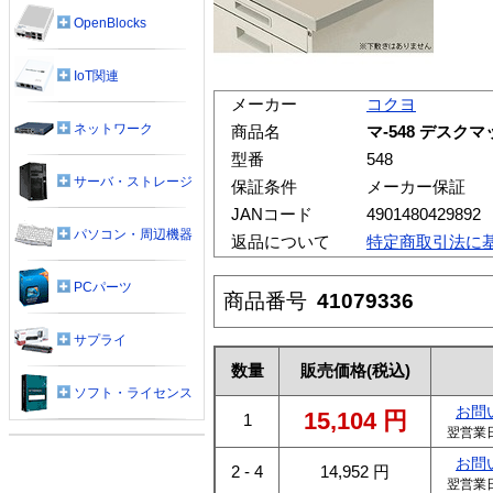
OpenBlocks
IoT関連
メーカー
コクヨ
ネットワーク
商品名
マ-548 デスク
型番
548
サーバ・ストレージ
保証条件
メーカー保証
JANコード
4901480429892
パソコン・周辺機器
返品について
特定商取引法に
PCパーツ
商品番号
41079336
サプライ
数量
販売価格
(税込)
ソフト・ライセンス
お問
15,104
円
1
翌営業
お問
2 - 4
14,952
円
翌営業