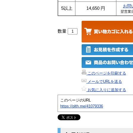
お問
5以上
14,650
円
翌営業
数量
このページを印刷する
メールでURLを送る
お気に入りに追加する
このページのURL
https://plth.me/41079336