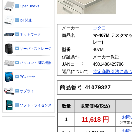
OpenBlocks
IoT関連
メーカー
コクヨ
ネットワーク
商品名
マ-407M デスク
レー)
サーバ・ストレージ
型番
407M
保証条件
メーカー保証
パソコン・周辺機器
JANコード
4901480429786
返品について
特定商取引法に基
PCパーツ
商品番号
41079327
サプライ
ソフト・ライセンス
数量
販売価格
(税込)
お問
11,618
円
1
翌営業
お問