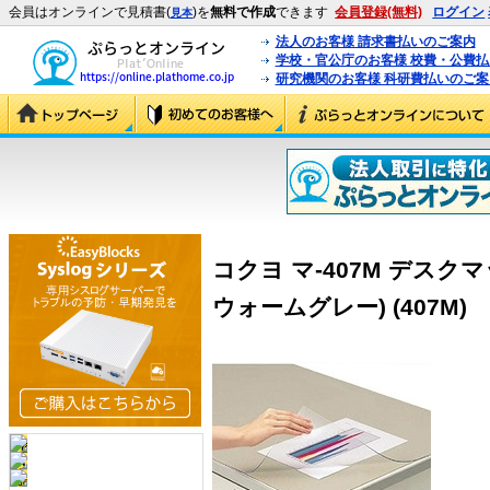
会員はオンラインで見積書(
)を
無料で作成
できます
会員登録(無料)
ログイン
見本
法人のお客様 請求書払いのご案内
学校・官公庁のお客様 校費・公費
研究機関のお客様 科研費払いのご案
コクヨ マ-407M デスク
ウォームグレー) (407M)