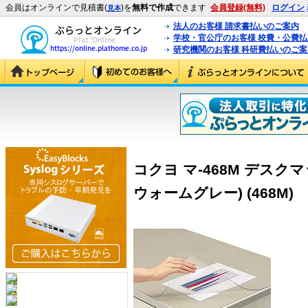
会員はオンラインで見積書(
)を
無料で作成
できます
会員登録(無料)
ログイン
見本
法人のお客様 請求書払いのご案内
学校・官公庁のお客様 校費・公費
研究機関のお客様 科研費払いのご案
コクヨ マ-468M デスク
ウォームグレー) (468M)