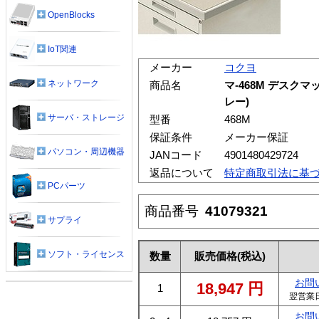
OpenBlocks
IoT関連
メーカー
コクヨ
ネットワーク
商品名
マ-468M デスク
レー)
サーバ・ストレージ
型番
468M
保証条件
メーカー保証
パソコン・周辺機器
JANコード
4901480429724
返品について
特定商取引法に基
PCパーツ
商品番号
41079321
サプライ
ソフト・ライセンス
数量
販売価格
(税込)
お問
18,947
円
1
翌営業
お問