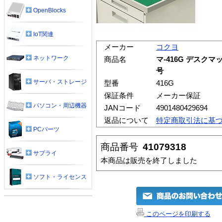
OpenBlocks
IoT関連
メーカー
コクヨ
ネットワーク
商品名
マ-416G デスクマ
号
サーバ・ストレージ
型番
416G
保証条件
メーカー保証
パソコン・周辺機器
JANコード
4901480429694
返品について
特定商取引法に基
PCパーツ
商品番号
41079318
サプライ
本商品は販売を終了しました
ソフト・ライセンス
このページを印刷する