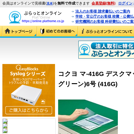
会員はオンラインで見積書(
)を
無料で作成
できます
会員登録(無料)
ログイン
見本
法人のお客様 請求書払いのご案内
学校・官公庁のお客様 校費・公費
研究機関のお客様 科研費払いのご案
コクヨ マ-416G デスク
グリーン)6号 (416G)