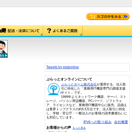
Tweets by platonline
ぷらっとオンラインについて
ぷらっとホーム株式会社
が運用する、法人取
引に特化した「業務用IT機器専門の調達支援
サイト」です。
1999年よりネットワーク機器、サーバ、スト
レージ、パソコン周辺機器、PCパーツ、ソフトウェ
ア、ライセンスなど、業務用IT機器中心に販売。品揃え
は業界トップクラスの約5.5万点です。法人取引に特化
し、学校・官公庁・一般法人のお客様の請求書後払いに
も対応しています。
IPv6への取り組み
会社概要
お客様からの声
もっと見る