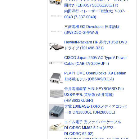
間付き (EBIX/SYSLOG120G/1Y)
内田洋行 イレーザーFB型(大) 7-337-
0040 (7-337-0040)
三菱電機 GX Developer 日本語版
(SW8D5C-GPPW-J)
Hewlett-Packard HP 外付けUSB DVD
ドライブ (701498-B21)
CISCO Japan 250V AC Type A Power
Cable (CAB-TA-250V-JP=)
PLAT'HOME OpenBlocks IX9 Debian
11搭載モデル (OBSIX9/D11A)
金井電器産業 MINI KEYBOARD Pro
USBモデル 英語版 (金井電器)
(HMB632KUS/R)
大電 100BASE-TX/FXメディアコンバ
ータ DN2800GE (DN2800GE)
エイム電子 光ファイバーケーブル
DLC/DSC MM62.5 2m (AFP2-
DLC/DSC-62-02)