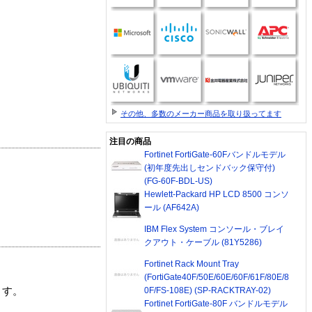
その他、多数のメーカー商品を取り扱ってます
注目の商品
Fortinet FortiGate-60Fバンドルモデル
(初年度先出しセンドバック保守付)
(FG-60F-BDL-US)
Hewlett-Packard HP LCD 8500 コンソ
ール (AF642A)
IBM Flex System コンソール・ブレイ
クアウト・ケーブル (81Y5286)
Fortinet Rack Mount Tray
(FortiGate40F/50E/60E/60F/61F/80E/8
0F/FS-108E) (SP-RACKTRAY-02)
ます。
Fortinet FortiGate-80F バンドルモデル