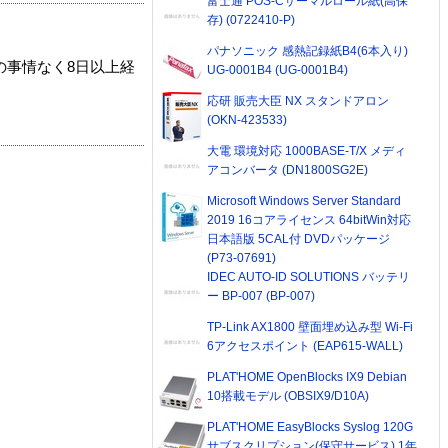
富士通 POS-Cサーマルロール紙(高保
存) (0722410-P)
パナソニック 感熱記録紙B4(6本入り)
の事情なく8日以上経
UG-0001B4 (UG-0001B4)
応研 販売大臣 NX スタンドアロン
(OKN-423533)
大電 環境対応 1000BASE-T/X メディ
アコンバータ (DN1800SG2E)
Microsoft Windows Server Standard
2019 16コアライセンス 64bitWin対応
日本語版 5CAL付 DVDパッケージ
(P73-07691)
IDEC AUTO-ID SOLUTIONS バッテリ
ー BP-007 (BP-007)
TP-Link AX1800 壁面埋め込み型 Wi-Fi
6アクセスポイント (EAP615-WALL)
PLAT'HOME OpenBlocks IX9 Debian
10搭載モデル (OBSIX9/D10A)
PLAT'HOME EasyBlocks Syslog 120G
サブスクリプション(保守サービス) 1年