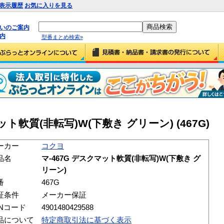
表示履歴
お気に入りを見る
払いのご案内
内
型番まとめ検索»
ット軟質(非転写)W(下敷き グリーン) (467G)
ーカー
コクヨ
品名
マ-467G デスクマット軟質(非転写)W(下敷き グ
リーン)
番
467G
証条件
メーカー保証
ANコード
4901480429588
品について
特定商取引法に基づく表示