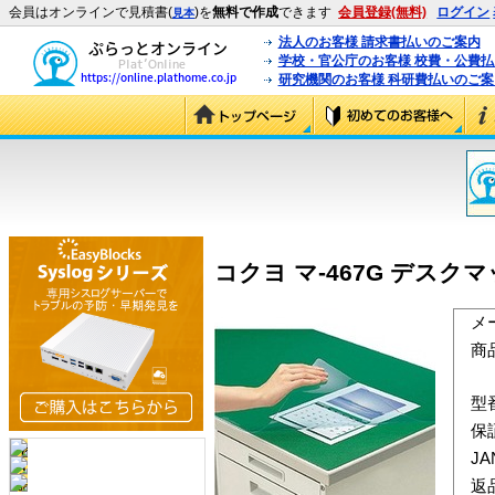
会員はオンラインで見積書(
)を
無料で作成
できます
会員登録(無料)
ログイン
見本
法人のお客様 請求書払いのご案内
学校・官公庁のお客様 校費・公費
研究機関のお客様 科研費払いのご案
コクヨ マ-467G デスクマ
メ
商
型
保
J
返