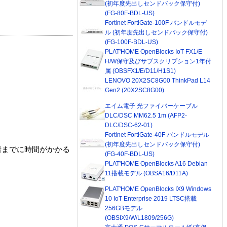
(初年度先出しセンドバック保守付)
(FG-80F-BDL-US)
Fortinet FortiGate-100F バンドルモデ
ル (初年度先出しセンドバック保守付)
(FG-100F-BDL-US)
PLAT'HOME OpenBlocks IoT FX1/E
H/W保守及びサブスクリプション1年付
属 (OBSFX1/E/D11/H1S1)
LENOVO 20X2SC8G00 ThinkPad L14
Gen2 (20X2SC8G00)
エイム電子 光ファイバーケーブル
DLC/DSC MM62.5 1m (AFP2-
DLC/DSC-62-01)
Fortinet FortiGate-40F バンドルモデル
(初年度先出しセンドバック保守付)
着までに時間がかかる
(FG-40F-BDL-US)
PLAT'HOME OpenBlocks A16 Debian
11搭載モデル (OBSA16/D11A)
PLAT'HOME OpenBlocks IX9 Windows
10 IoT Enterprise 2019 LTSC搭載
256GBモデル
(OBSIX9/W/L1809/256G)