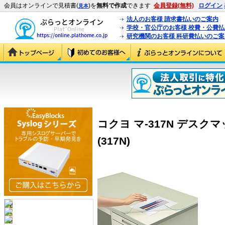
会員はオンラインで見積書(
)を
無料で作成
できます
会員登録(無料)
ログイン
見本
法人のお客様 請求書払いのご案内
学校・官公庁のお客様 校費・公費
研究機関のお客様 科研費払いのご案
コクヨ マ-317N デスク
(317N)