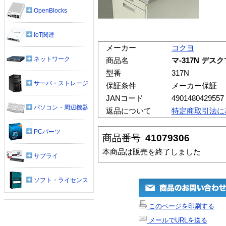
OpenBlocks
IoT関連
メーカー
コクヨ
ネットワーク
商品名
マ-317N デス
型番
317N
サーバ・ストレージ
保証条件
メーカー保証
JANコード
4901480429557
パソコン・周辺機器
返品について
特定商取引法に
PCパーツ
商品番号
41079306
本商品は販売を終了しました
サプライ
ソフト・ライセンス
このページを印刷する
メールでURLを送る