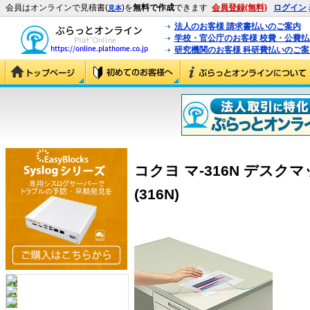
会員はオンラインで見積書(
)を
無料で作成
できます
会員登録(無料)
ログイン
見本
法人のお客様 請求書払いのご案内
学校・官公庁のお客様 校費・公費
研究機関のお客様 科研費払いのご案
コクヨ マ-316N デスク
(316N)