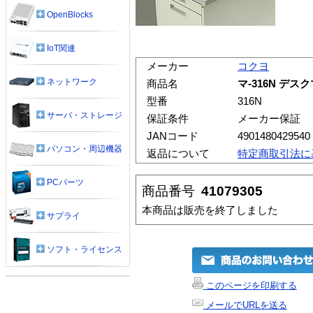
OpenBlocks
IoT関連
メーカー
コクヨ
ネットワーク
商品名
マ-316N デス
型番
316N
サーバ・ストレージ
保証条件
メーカー保証
JANコード
4901480429540
パソコン・周辺機器
返品について
特定商取引法に
PCパーツ
商品番号
41079305
本商品は販売を終了しました
サプライ
ソフト・ライセンス
このページを印刷する
メールでURLを送る