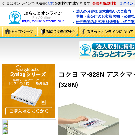
会員はオンラインで見積書(
)を
無料で作成
できます
会員登録(無料)
ログイン
見本
法人のお客様 請求書払いのご案内
学校・官公庁のお客様 校費・公費
研究機関のお客様 科研費払いのご案
コクヨ マ-328N デスク
(328N)