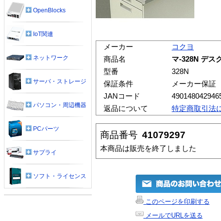
OpenBlocks
IoT関連
メーカー
コクヨ
ネットワーク
商品名
マ-328N デ
型番
328N
サーバ・ストレージ
保証条件
メーカー保証
JANコード
490148042946
パソコン・周辺機器
返品について
特定商取引法
PCパーツ
商品番号
41079297
本商品は販売を終了しました
サプライ
ソフト・ライセンス
このページを印刷する
メールでURLを送る