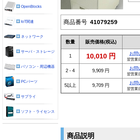
OpenBlocks
商品番号
41079259
IoT関連
ネットワーク
数量
販売価格
(税込)
サーバ・ストレージ
お問
10,010
円
1
翌営業
パソコン・周辺機器
お問
2 - 4
9,909
円
翌営業
PCパーツ
お問
5以上
9,709
円
翌営業
サプライ
ソフト・ライセンス
商品説明