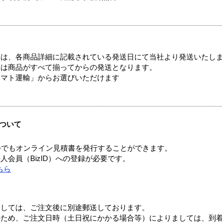
ては、各商品詳細に記載されている発送日にて当社より発送いたし
送は商品がすべて揃ってからの発送となります。
ヤマト運輸」からお選びいただけます
ついて
つでもオンライン見積書を発行することができます。
会員（BizID）への登録が必要です。
ちら
ましては、ご注文後に別途郵送しております。
のため、ご注文日時（土日祝にかかる場合等）によりましては、到