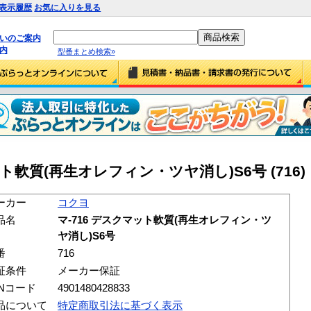
表示履歴
お気に入りを見る
払いのご案内
内
型番まとめ検索»
ト軟質(再生オレフィン・ツヤ消し)S6号 (716)
ーカー
コクヨ
品名
マ-716 デスクマット軟質(再生オレフィン・ツ
ヤ消し)S6号
番
716
証条件
メーカー保証
ANコード
4901480428833
品について
特定商取引法に基づく表示