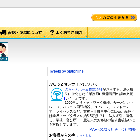
Tweets by platonline
ぷらっとオンラインについて
ぷらっとホーム株式会社
が運用する、法人取
引に特化した「業務用IT機器専門の調達支援
サイト」です。
1999年よりネットワーク機器、サーバ、スト
レージ、パソコン周辺機器、PCパーツ、ソフトウェ
ア、ライセンスなど、業務用IT機器中心に販売。品揃え
は業界トップクラスの約5.5万点です。法人取引に特化
し、学校・官公庁・一般法人のお客様の請求書後払いに
も対応しています。
IPv6への取り組み
会社概要
お客様からの声
もっと見る