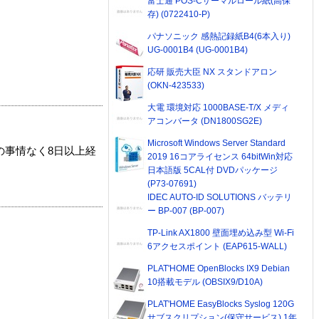
富士通 POS-Cサーマルロール紙(高保
存) (0722410-P)
パナソニック 感熱記録紙B4(6本入り)
UG-0001B4 (UG-0001B4)
応研 販売大臣 NX スタンドアロン
(OKN-423533)
大電 環境対応 1000BASE-T/X メディ
アコンバータ (DN1800SG2E)
Microsoft Windows Server Standard
の事情なく8日以上経
2019 16コアライセンス 64bitWin対応
日本語版 5CAL付 DVDパッケージ
(P73-07691)
IDEC AUTO-ID SOLUTIONS バッテリ
ー BP-007 (BP-007)
TP-Link AX1800 壁面埋め込み型 Wi-Fi
6アクセスポイント (EAP615-WALL)
PLAT'HOME OpenBlocks IX9 Debian
10搭載モデル (OBSIX9/D10A)
PLAT'HOME EasyBlocks Syslog 120G
サブスクリプション(保守サービス) 1年