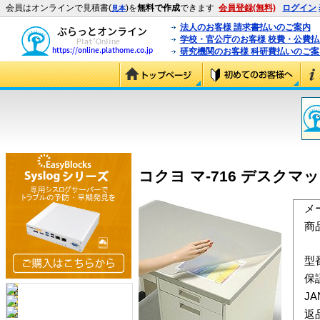
会員はオンラインで見積書(
)を
無料で作成
できます
会員登録(無料)
ログイン
見本
法人のお客様 請求書払いのご案内
学校・官公庁のお客様 校費・公費
研究機関のお客様 科研費払いのご案
コクヨ マ-716 デスクマッ
メ
商
型
保
J
返