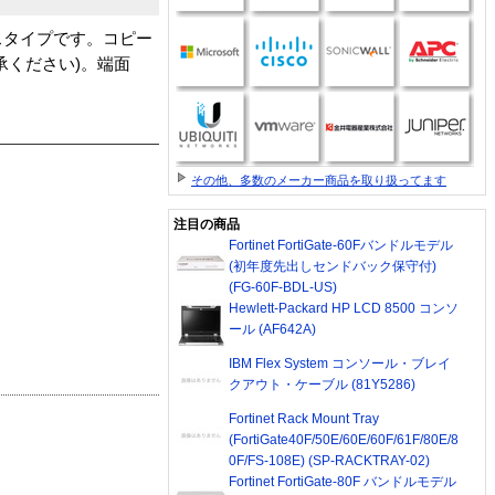
スタイプです。コピー
承ください)。端面
その他、多数のメーカー商品を取り扱ってます
注目の商品
Fortinet FortiGate-60Fバンドルモデル
(初年度先出しセンドバック保守付)
(FG-60F-BDL-US)
Hewlett-Packard HP LCD 8500 コンソ
ール (AF642A)
IBM Flex System コンソール・ブレイ
クアウト・ケーブル (81Y5286)
Fortinet Rack Mount Tray
(FortiGate40F/50E/60E/60F/61F/80E/8
0F/FS-108E) (SP-RACKTRAY-02)
Fortinet FortiGate-80F バンドルモデル