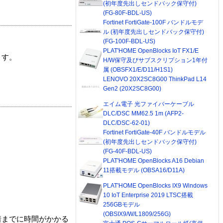
(初年度先出しセンドバック保守付)
(FG-80F-BDL-US)
Fortinet FortiGate-100F バンドルモデ
ル (初年度先出しセンドバック保守付)
(FG-100F-BDL-US)
PLAT'HOME OpenBlocks IoT FX1/E
ます。
H/W保守及びサブスクリプション1年付
属 (OBSFX1/E/D11/H1S1)
LENOVO 20X2SC8G00 ThinkPad L14
Gen2 (20X2SC8G00)
エイム電子 光ファイバーケーブル
DLC/DSC MM62.5 1m (AFP2-
DLC/DSC-62-01)
Fortinet FortiGate-40F バンドルモデル
(初年度先出しセンドバック保守付)
(FG-40F-BDL-US)
PLAT'HOME OpenBlocks A16 Debian
11搭載モデル (OBSA16/D11A)
PLAT'HOME OpenBlocks IX9 Windows
10 IoT Enterprise 2019 LTSC搭載
256GBモデル
(OBSIX9/W/L1809/256G)
着までに時間がかかる