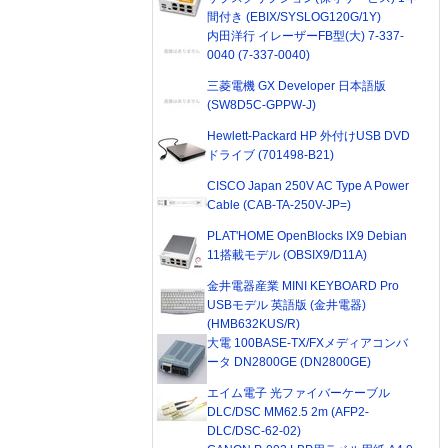
間付き (EBIX/SYSLOG120G/1Y)
内田洋行 イレーザーFB型(大) 7-337-
0040 (7-337-0040)
三菱電機 GX Developer 日本語版
(SW8D5C-GPPW-J)
Hewlett-Packard HP 外付けUSB DVD
ドライブ (701498-B21)
CISCO Japan 250V AC Type A Power
Cable (CAB-TA-250V-JP=)
PLAT'HOME OpenBlocks IX9 Debian
11搭載モデル (OBSIX9/D11A)
金井電器産業 MINI KEYBOARD Pro
USBモデル 英語版 (金井電器)
(HMB632KUS/R)
大電 100BASE-TX/FXメディアコンバ
ータ DN2800GE (DN2800GE)
エイム電子 光ファイバーケーブル
DLC/DSC MM62.5 2m (AFP2-
DLC/DSC-62-02)