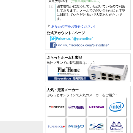
東京大学/K様
(ご利用期間2009年～)
“
請求書払いに対応していただいているので利用
しております。メールでの問い合わせにも丁寧
に対応していただけるので大変ありがたいで
す。
あなたの声をお寄せください!
公式アカウント / ページ
ぷらっとホーム社製品
当社ブランドの製品情報はこちら
人気・定番メーカー
ぷらっとオンラインで人気のメーカーをご紹介！