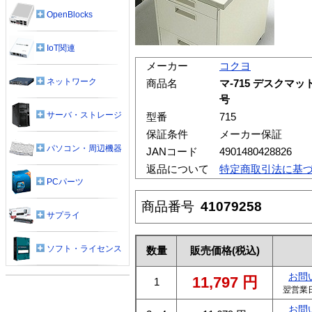
OpenBlocks
IoT関連
メーカー
コクヨ
ネットワーク
商品名
マ-715 デスクマ
号
サーバ・ストレージ
型番
715
保証条件
メーカー保証
パソコン・周辺機器
JANコード
4901480428826
返品について
特定商取引法に基
PCパーツ
商品番号
41079258
サプライ
ソフト・ライセンス
数量
販売価格
(税込)
お問
11,797
円
1
翌営業
お問