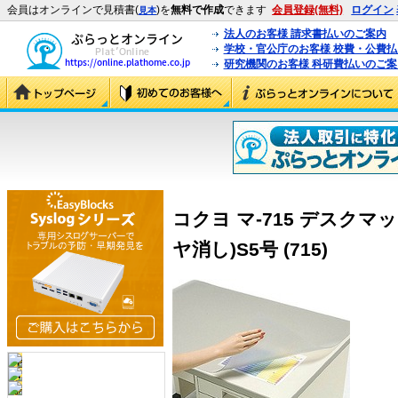
会員はオンラインで見積書(
)を
無料で作成
できます
会員登録(無料)
ログイン
見本
法人のお客様 請求書払いのご案内
学校・官公庁のお客様 校費・公費
研究機関のお客様 科研費払いのご案
コクヨ マ-715 デスク
ヤ消し)S5号 (715)