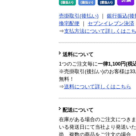
売掛取引(後払い)
｜
銀行振込(後
換宅配便
｜
セブンイレブン決済
⇒
支払方法について詳しくはこ
送料について
1つのご注文毎に
一律1,100円(税
※売掛取引(後払い)のお客様は33
無料！
⇒
送料について詳しくはこちら
配送について
在庫がある場合のご注文につき
いる発送日にて当社より発送い
尚、複数の商品をご注文の場合