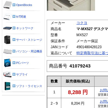
OpenBlocks
IoT関連
メーカー
コクヨ
ネットワーク
商品名
マ-MX527 デスク
型番
MX527
サーバ・ストレージ
保証条件
メーカー保証
JANコード
4901480428123
パソコン・周辺機器
返品について
特定商取引法に基
PCパーツ
商品番号
41079243
サプライ
数量
販売価格
(税込)
ソフト・ライセンス
お問
8,288
円
1
翌営業
お問
2 - 9
8,204
円
翌営業