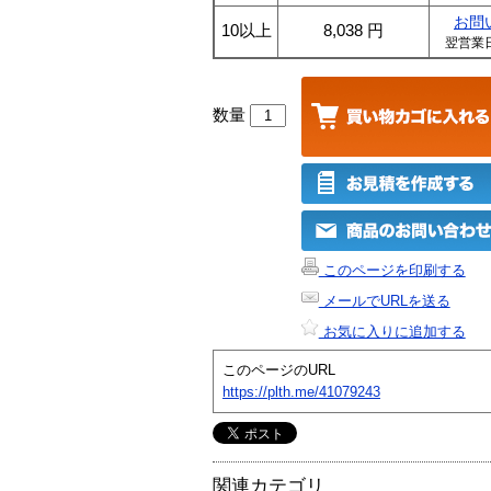
お問
10以上
8,038
円
翌営業
数量
このページを印刷する
メールでURLを送る
お気に入りに追加する
このページのURL
https://plth.me/41079243
関連カテゴリ