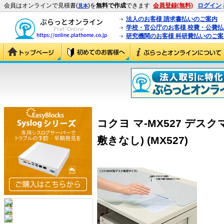
会員はオンラインで見積書(
)を
無料で作成
できます
会員登録(無料)
ログイン
見本
法人のお客様 請求書払いのご案内
学校・官公庁のお客様 校費・公費
研究機関のお客様 科研費払いのご案
コクヨ マ-MX527 デスク
敷きなし) (MX527)