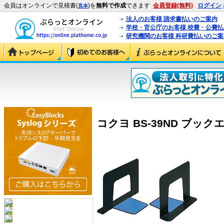
会員はオンラインで見積書(
)を
無料で作成
できます
会員登録(無料)
ログイン
見本
法人のお客様 請求書払いのご案内
学校・官公庁のお客様 校費・公費
研究機関のお客様 科研費払いのご案
コクヨ BS-39ND ブックエ