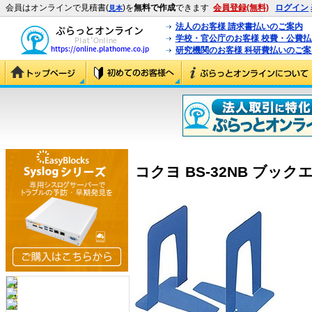
会員はオンラインで見積書(
)を
無料で作成
できます
会員登録(無料)
ログイン
見本
法人のお客様 請求書払いのご案内
学校・官公庁のお客様 校費・公費
研究機関のお客様 科研費払いのご案
コクヨ BS-32NB ブックエ