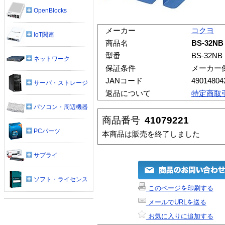
OpenBlocks
メーカー
コクヨ
IoT関連
商品名
BS-32
型番
BS-32NB
ネットワーク
保証条件
メーカー
JANコード
49014804
サーバ・ストレージ
返品について
特定商取
パソコン・周辺機器
商品番号
41079221
PCパーツ
本商品は販売を終了しました
サプライ
ソフト・ライセンス
このページを印刷する
メールでURLを送る
お気に入りに追加する