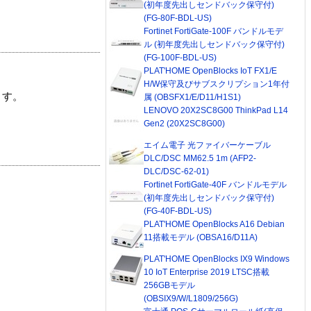
(初年度先出しセンドバック保守付)
(FG-80F-BDL-US)
Fortinet FortiGate-100F バンドルモデ
ル (初年度先出しセンドバック保守付)
(FG-100F-BDL-US)
PLAT'HOME OpenBlocks IoT FX1/E
H/W保守及びサブスクリプション1年付
ます。
属 (OBSFX1/E/D11/H1S1)
LENOVO 20X2SC8G00 ThinkPad L14
Gen2 (20X2SC8G00)
エイム電子 光ファイバーケーブル
DLC/DSC MM62.5 1m (AFP2-
DLC/DSC-62-01)
Fortinet FortiGate-40F バンドルモデル
(初年度先出しセンドバック保守付)
(FG-40F-BDL-US)
PLAT'HOME OpenBlocks A16 Debian
11搭載モデル (OBSA16/D11A)
PLAT'HOME OpenBlocks IX9 Windows
10 IoT Enterprise 2019 LTSC搭載
256GBモデル
(OBSIX9/W/L1809/256G)