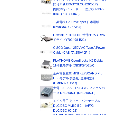
間付き (EBIX/SYSLOG120G/1Y)
内田洋行 イレーザーFB型(大) 7-337-
0040 (7-337-0040)
三菱電機 GX Developer 日本語版
(SW8D5C-GPPW-J)
Hewlett-Packard HP 外付けUSB DVD
ドライブ (701498-B21)
CISCO Japan 250V AC Type A Power
Cable (CAB-TA-250V-JP=)
PLAT'HOME OpenBlocks IX9 Debian
11搭載モデル (OBSIX9/D11A)
金井電器産業 MINI KEYBOARD Pro
USBモデル 英語版 (金井電器)
(HMB632KUS/R)
大電 100BASE-TX/FXメディアコンバ
ータ DN2800GE (DN2800GE)
エイム電子 光ファイバーケーブル
DLC/DSC MM62.5 2m (AFP2-
DLC/DSC-62-02)