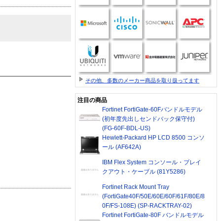
その他、多数のメーカー商品を取り扱ってます
注目の商品
Fortinet FortiGate-60Fバンドルモデル
(初年度先出しセンドバック保守付)
(FG-60F-BDL-US)
Hewlett-Packard HP LCD 8500 コンソ
ール (AF642A)
IBM Flex System コンソール・ブレイ
クアウト・ケーブル (81Y5286)
Fortinet Rack Mount Tray
(FortiGate40F/50E/60E/60F/61F/80E/8
0F/FS-108E) (SP-RACKTRAY-02)
Fortinet FortiGate-80F バンドルモデル