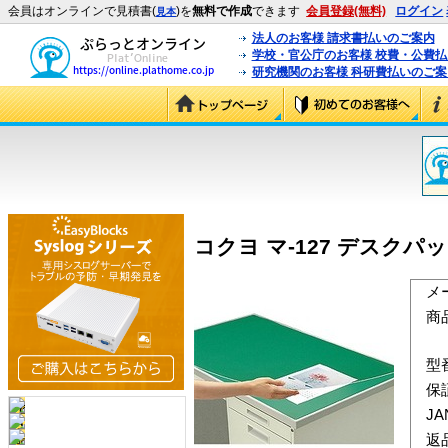
会員はオンラインで見積書(
)を
無料で作成
できます
会員登録(無料)
ログイン
見本
法人のお客様 請求書払いのご案内
学校・官公庁のお客様 校費・公費
研究機関のお客様 科研費払いのご案
コクヨ マ-127 デスクパッ
メ
商
型
保
J
返