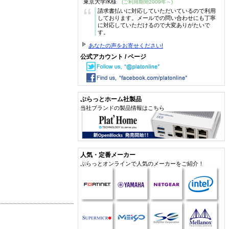
東京大学/K様
(ご利用期間2009年～)
“
請求書払いに対応していただいているので利用
しております。メールでの問い合わせにも丁寧
に対応していただけるので大変ありがたいで
す。
あなたの声をお寄せください!
公式アカウント / ページ
ぷらっとホーム社製品
当社ブランドの製品情報はこちら
人気・定番メーカー
ぷらっとオンラインで人気のメーカーをご紹介！