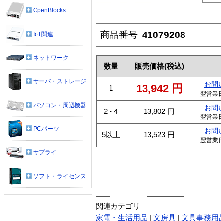
OpenBlocks
商品番号
41079208
IoT関連
ネットワーク
数量
販売価格
(税込)
サーバ・ストレージ
お問
13,942
円
1
翌営業
パソコン・周辺機器
お問
2 - 4
13,802
円
翌営業
PCパーツ
お問
5以上
13,523
円
翌営業
サプライ
ソフト・ライセンス
関連カテゴリ
家電・生活用品
|
文房具
|
文具事務用