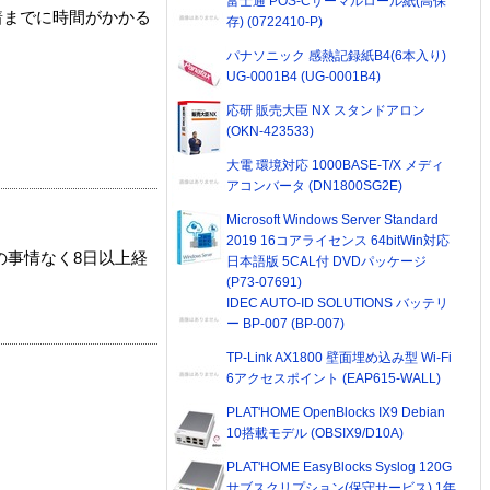
富士通 POS-Cサーマルロール紙(高保
着までに時間がかかる
存) (0722410-P)
パナソニック 感熱記録紙B4(6本入り)
UG-0001B4 (UG-0001B4)
応研 販売大臣 NX スタンドアロン
(OKN-423533)
大電 環境対応 1000BASE-T/X メディ
アコンバータ (DN1800SG2E)
Microsoft Windows Server Standard
2019 16コアライセンス 64bitWin対応
の事情なく8日以上経
日本語版 5CAL付 DVDパッケージ
(P73-07691)
IDEC AUTO-ID SOLUTIONS バッテリ
ー BP-007 (BP-007)
TP-Link AX1800 壁面埋め込み型 Wi-Fi
6アクセスポイント (EAP615-WALL)
PLAT'HOME OpenBlocks IX9 Debian
10搭載モデル (OBSIX9/D10A)
PLAT'HOME EasyBlocks Syslog 120G
サブスクリプション(保守サービス) 1年