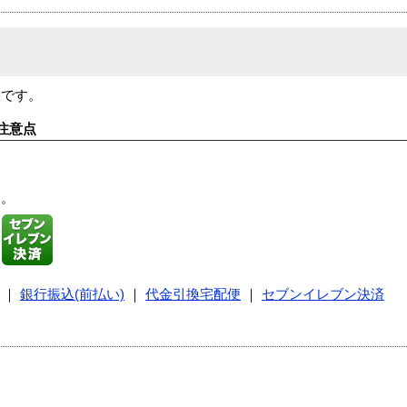
板です。
注意点
す。
｜
銀行振込(前払い)
｜
代金引換宅配便
｜
セブンイレブン決済