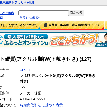
表示履歴
お気に入りを見る
払いのご案内
内
型番まとめ検索»
ト硬質(アクリル製)W(下敷き付き) (127)
ーカー
コクヨ
品名
マ-127 デスクパット硬質(アクリル製)W(下敷き
付き)
番
127
証条件
メーカー保証
ANコード
4901480425559
品について
特定商取引法に基づく表示