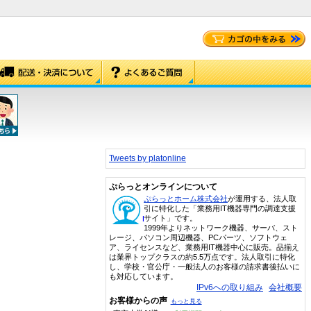
Tweets by platonline
ぷらっとオンラインについて
ぷらっとホーム株式会社
が運用する、法人取
引に特化した「業務用IT機器専門の調達支援
サイト」です。
1999年よりネットワーク機器、サーバ、スト
レージ、パソコン周辺機器、PCパーツ、ソフトウェ
ア、ライセンスなど、業務用IT機器中心に販売。品揃え
は業界トップクラスの約5.5万点です。法人取引に特化
し、学校・官公庁・一般法人のお客様の請求書後払いに
も対応しています。
IPv6への取り組み
会社概要
お客様からの声
もっと見る