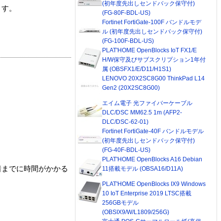
(初年度先出しセンドバック保守付)
ます。
(FG-80F-BDL-US)
Fortinet FortiGate-100F バンドルモデ
ル (初年度先出しセンドバック保守付)
(FG-100F-BDL-US)
PLAT'HOME OpenBlocks IoT FX1/E
H/W保守及びサブスクリプション1年付
属 (OBSFX1/E/D11/H1S1)
LENOVO 20X2SC8G00 ThinkPad L14
Gen2 (20X2SC8G00)
エイム電子 光ファイバーケーブル
DLC/DSC MM62.5 1m (AFP2-
DLC/DSC-62-01)
Fortinet FortiGate-40F バンドルモデル
(初年度先出しセンドバック保守付)
(FG-40F-BDL-US)
PLAT'HOME OpenBlocks A16 Debian
着までに時間がかかる
11搭載モデル (OBSA16/D11A)
PLAT'HOME OpenBlocks IX9 Windows
10 IoT Enterprise 2019 LTSC搭載
256GBモデル
(OBSIX9/W/L1809/256G)