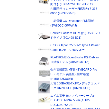
間付き (EBIX/SYSLOG120G/1Y)
内田洋行 イレーザーFB型(大) 7-337-
0040 (7-337-0040)
三菱電機 GX Developer 日本語版
(SW8D5C-GPPW-J)
Hewlett-Packard HP 外付けUSB DVD
ドライブ (701498-B21)
CISCO Japan 250V AC Type A Power
Cable (CAB-TA-250V-JP=)
PLAT'HOME OpenBlocks IX9 Debian
11搭載モデル (OBSIX9/D11A)
金井電器産業 MINI KEYBOARD Pro
USBモデル 英語版 (金井電器)
(HMB632KUS/R)
大電 100BASE-TX/FXメディアコンバ
ータ DN2800GE (DN2800GE)
エイム電子 光ファイバーケーブル
DLC/DSC MM62.5 2m (AFP2-
DLC/DSC-62-02)