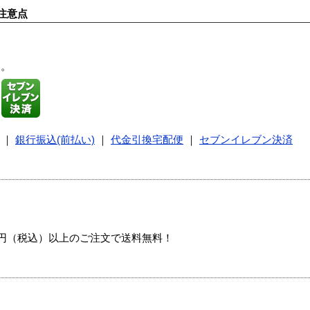
注意点
す。
｜
銀行振込(前払い)
｜
代金引換宅配便
｜
セブンイレブン決済
00円（税込）以上のご注文で送料無料！