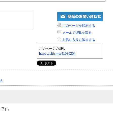
このページを印刷する
メールでURLを送る
お気に入りに追加する
このページのURL
https://plth.me/41079204
品
板です。