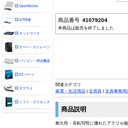
OpenBlocks
商品番号
41079204
IoT関連
本商品は販売を終了しました
ネットワーク
サーバ・ストレージ
パソコン・周辺機器
PCパーツ
関連カテゴリ
サプライ
家電・生活用品
|
文房具
|
文具事務用
ソフト・ライセンス
商品説明
耐久性・非転写性に優れたアクリル