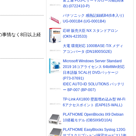
富士通 POS-Cサーマルロール紙(高保
存) (0722410-P)
パナソニック 感熱記録紙B4(6本入り)
UG-0001B4 (UG-0001B4)
応研 販売大臣 NX スタンドアロン
の事情なく8日以上経
(OKN-423533)
大電 環境対応 1000BASE-T/X メディ
アコンバータ (DN1800SG2E)
Microsoft Windows Server Standard
2019 16コアライセンス 64bitWin対応
日本語版 5CAL付 DVDパッケージ
(P73-07691)
IDEC AUTO-ID SOLUTIONS バッテリ
ー BP-007 (BP-007)
TP-Link AX1800 壁面埋め込み型 Wi-Fi
6アクセスポイント (EAP615-WALL)
PLAT'HOME OpenBlocks IX9 Debian
10搭載モデル (OBSIX9/D10A)
PLAT'HOME EasyBlocks Syslog 120G
サブスクリプション(保守サービス) 1年