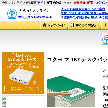
会員はオンラインで見積書(
)を
無料で作成
できます
会員登録(無料)
ログイン
見本
法人のお客様 請求書払いのご案内
学校・官公庁のお客様 校費・公費
研究機関のお客様 科研費払いのご案
コクヨ マ-167 デスクパッ
メ
商
型
保
J
返