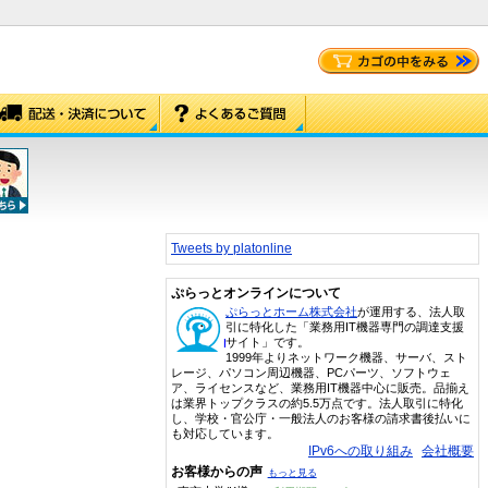
Tweets by platonline
ぷらっとオンラインについて
ぷらっとホーム株式会社
が運用する、法人取
引に特化した「業務用IT機器専門の調達支援
サイト」です。
1999年よりネットワーク機器、サーバ、スト
レージ、パソコン周辺機器、PCパーツ、ソフトウェ
ア、ライセンスなど、業務用IT機器中心に販売。品揃え
は業界トップクラスの約5.5万点です。法人取引に特化
し、学校・官公庁・一般法人のお客様の請求書後払いに
も対応しています。
IPv6への取り組み
会社概要
お客様からの声
もっと見る