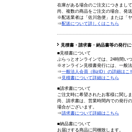
在庫がある場合のご注文につきまし
尚、複数の商品をご注文の場合、発
※配送業者は「佐川急便」または「
⇒
配送について詳しくはこちら
見積書・請求書・納品書等の発行に
■見積書について
ぷらっとオンラインでは、24時間い
※オンライン見積書発行には、一般法人
⇒
一般法人会員（BizID）の詳細はこ
⇒
見積書について詳細はこちら
■請求書について
ご注文時に希望されたお客様に関し
尚、請求書は、営業時間内での発行
場合がございます。
⇒
請求書について詳細はこちら
■納品書について
お届けする商品に同梱致します。