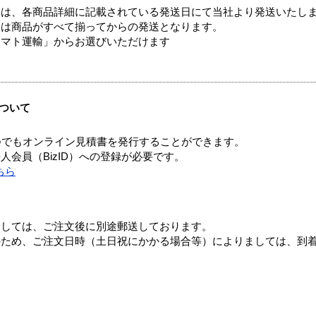
ては、各商品詳細に記載されている発送日にて当社より発送いたし
送は商品がすべて揃ってからの発送となります。
ヤマト運輸」からお選びいただけます
ついて
つでもオンライン見積書を発行することができます。
会員（BizID）への登録が必要です。
ちら
ましては、ご注文後に別途郵送しております。
のため、ご注文日時（土日祝にかかる場合等）によりましては、到