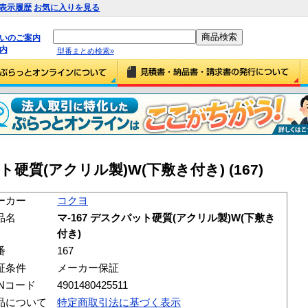
表示履歴
お気に入りを見る
払いのご案内
内
型番まとめ検索»
ト硬質(アクリル製)W(下敷き付き) (167)
ーカー
コクヨ
品名
マ-167 デスクパット硬質(アクリル製)W(下敷き
付き)
番
167
証条件
メーカー保証
ANコード
4901480425511
品について
特定商取引法に基づく表示