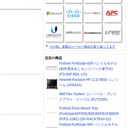
その他、多数のメーカー商品を取り扱ってます
注目の商品
Fortinet FortiGate-60Fバンドルモデル
(初年度先出しセンドバック保守付)
(FG-60F-BDL-US)
Hewlett-Packard HP LCD 8500 コンソ
ール (AF642A)
IBM Flex System コンソール・ブレイ
クアウト・ケーブル (81Y5286)
Fortinet Rack Mount Tray
(FortiGate40F/50E/60E/60F/61F/80E/8
0F/FS-108E) (SP-RACKTRAY-02)
Fortinet FortiGate-80F バンドルモデル