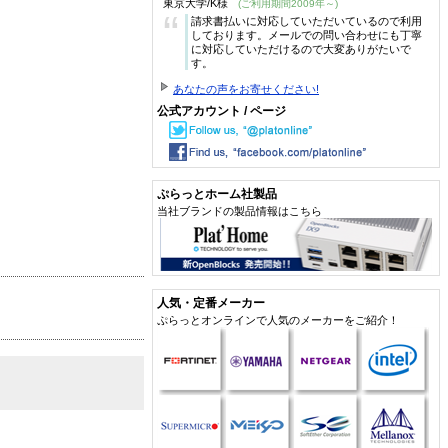
東京大学/K様
(ご利用期間2009年～)
“
請求書払いに対応していただいているので利用
しております。メールでの問い合わせにも丁寧
に対応していただけるので大変ありがたいで
す。
あなたの声をお寄せください!
公式アカウント / ページ
ぷらっとホーム社製品
当社ブランドの製品情報はこちら
人気・定番メーカー
ぷらっとオンラインで人気のメーカーをご紹介！