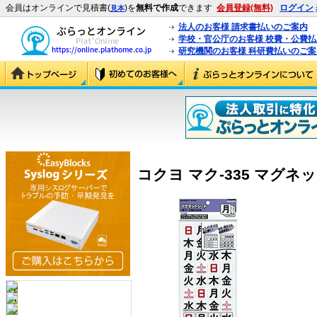
会員はオンラインで見積書(
)を
無料で作成
できます
会員登録(無料)
ログイン
見本
法人のお客様 請求書払いのご案内
学校・官公庁のお客様 校費・公費
研究機関のお客様 科研費払いのご案
コクヨ マク-335 マグネット