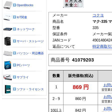
OpenBlocks
メーカー
コクヨ
IoT関連
商品名
マク-335
型番
335
ネットワーク
保証条件
メーカー保
JANコード
490148042
サーバ・ストレージ
返品について
特定商取引
パソコン・周辺機器
商品番号
41079203
PCパーツ
数量
販売価格
(税込)
サプライ
お問
869
円
1
ソフト・ライセンス
翌営業
お問
2 - 9
860
円
翌営業
お問
10以上
842
円