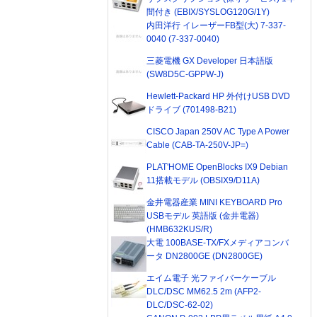
間付き (EBIX/SYSLOG120G/1Y)
内田洋行 イレーザーFB型(大) 7-337-
0040 (7-337-0040)
三菱電機 GX Developer 日本語版
(SW8D5C-GPPW-J)
Hewlett-Packard HP 外付けUSB DVD
ドライブ (701498-B21)
CISCO Japan 250V AC Type A Power
Cable (CAB-TA-250V-JP=)
PLAT'HOME OpenBlocks IX9 Debian
11搭載モデル (OBSIX9/D11A)
金井電器産業 MINI KEYBOARD Pro
USBモデル 英語版 (金井電器)
(HMB632KUS/R)
大電 100BASE-TX/FXメディアコンバ
ータ DN2800GE (DN2800GE)
エイム電子 光ファイバーケーブル
DLC/DSC MM62.5 2m (AFP2-
DLC/DSC-62-02)