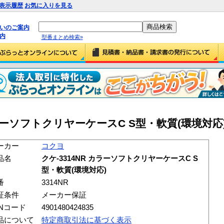
表示履歴
お気に入りを見る
払いのご案内
内
型番まとめ検索»
ラーソフトクリヤーケースC S型・軟質(環境対応) (
ーカー
コクヨ
品名
クケ-3314NR カラーソフトクリヤーケースC S
型・軟質(環境対応)
番
3314NR
証条件
メーカー保証
ANコード
4901480424835
品について
特定商取引法に基づく表示