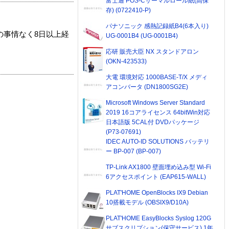
富士通 POS-Cサーマルロール紙(高保
存) (0722410-P)
パナソニック 感熱記録紙B4(6本入り)
の事情なく8日以上経
UG-0001B4 (UG-0001B4)
応研 販売大臣 NX スタンドアロン
(OKN-423533)
大電 環境対応 1000BASE-T/X メディ
アコンバータ (DN1800SG2E)
Microsoft Windows Server Standard
2019 16コアライセンス 64bitWin対応
日本語版 5CAL付 DVDパッケージ
(P73-07691)
IDEC AUTO-ID SOLUTIONS バッテリ
ー BP-007 (BP-007)
TP-Link AX1800 壁面埋め込み型 Wi-Fi
6アクセスポイント (EAP615-WALL)
PLAT'HOME OpenBlocks IX9 Debian
10搭載モデル (OBSIX9/D10A)
PLAT'HOME EasyBlocks Syslog 120G
サブスクリプション(保守サービス) 1年