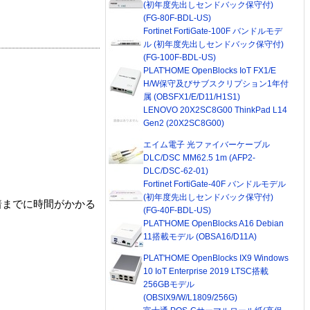
(初年度先出しセンドバック保守付)
(FG-80F-BDL-US)
Fortinet FortiGate-100F バンドルモデ
ル (初年度先出しセンドバック保守付)
(FG-100F-BDL-US)
PLAT'HOME OpenBlocks IoT FX1/E
H/W保守及びサブスクリプション1年付
属 (OBSFX1/E/D11/H1S1)
LENOVO 20X2SC8G00 ThinkPad L14
Gen2 (20X2SC8G00)
エイム電子 光ファイバーケーブル
DLC/DSC MM62.5 1m (AFP2-
DLC/DSC-62-01)
Fortinet FortiGate-40F バンドルモデル
(初年度先出しセンドバック保守付)
着までに時間がかかる
(FG-40F-BDL-US)
PLAT'HOME OpenBlocks A16 Debian
11搭載モデル (OBSA16/D11A)
PLAT'HOME OpenBlocks IX9 Windows
10 IoT Enterprise 2019 LTSC搭載
256GBモデル
(OBSIX9/W/L1809/256G)