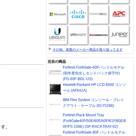
その他、多数のメーカー商品を取り扱ってます
注目の商品
Fortinet FortiGate-60Fバンドルモデル
(初年度先出しセンドバック保守付)
(FG-60F-BDL-US)
Hewlett-Packard HP LCD 8500 コンソ
ール (AF642A)
IBM Flex System コンソール・ブレイ
クアウト・ケーブル (81Y5286)
Fortinet Rack Mount Tray
(FortiGate40F/50E/60E/60F/61F/80E/8
0F/FS-108E) (SP-RACKTRAY-02)
ます。
Fortinet FortiGate-80F バンドルモデル