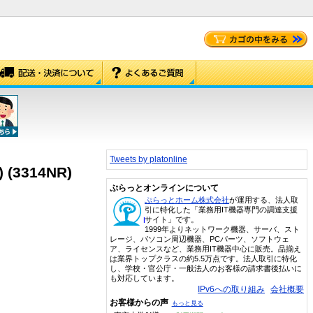
Tweets by platonline
3314NR)
ぷらっとオンラインについて
ぷらっとホーム株式会社
が運用する、法人取
引に特化した「業務用IT機器専門の調達支援
サイト」です。
1999年よりネットワーク機器、サーバ、スト
レージ、パソコン周辺機器、PCパーツ、ソフトウェ
ア、ライセンスなど、業務用IT機器中心に販売。品揃え
は業界トップクラスの約5.5万点です。法人取引に特化
し、学校・官公庁・一般法人のお客様の請求書後払いに
も対応しています。
IPv6への取り組み
会社概要
お客様からの声
もっと見る