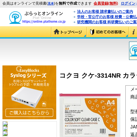
会員はオンラインで見積書(
)を
無料で作成
できます
会員登録(無料)
ログイン
見本
法人のお客様 請求書払いのご案内
学校・官公庁のお客様 校費・公費
研究機関のお客様 科研費払いのご案
コクヨ クケ-3314NR カ
メ
商
型
保
J
返