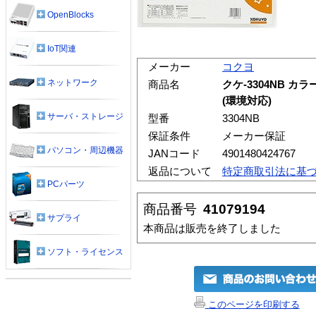
OpenBlocks
IoT関連
メーカー
コクヨ
ネットワーク
商品名
クケ-3304NB 
(環境対応)
サーバ・ストレージ
型番
3304NB
保証条件
メーカー保証
パソコン・周辺機器
JANコード
4901480424767
返品について
特定商取引法に基
PCパーツ
商品番号
41079194
サプライ
本商品は販売を終了しました
ソフト・ライセンス
このページを印刷する