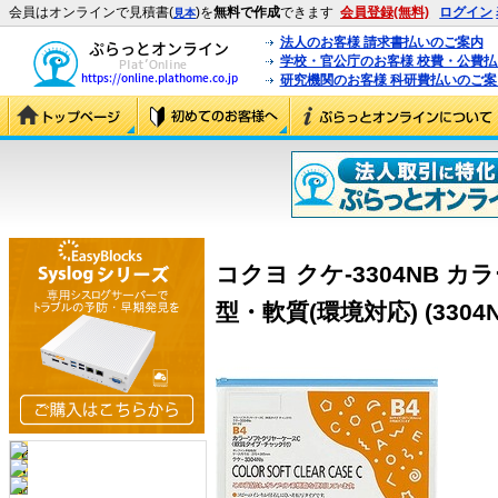
会員はオンラインで見積書(
)を
無料で作成
できます
会員登録(無料)
ログイン
見本
法人のお客様 請求書払いのご案内
学校・官公庁のお客様 校費・公費
研究機関のお客様 科研費払いのご案
コクヨ クケ-3304NB 
型・軟質(環境対応) (3304N