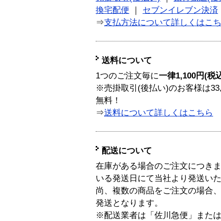
換宅配便
｜
セブンイレブン決済
⇒
支払方法について詳しくはこ
送料について
1つのご注文毎に
一律1,100円(税
※売掛取引(後払い)のお客様は33
無料！
⇒
送料について詳しくはこちら
配送について
在庫がある場合のご注文につき
いる発送日にて当社より発送い
尚、複数の商品をご注文の場合
発送となります。
※配送業者は「佐川急便」また