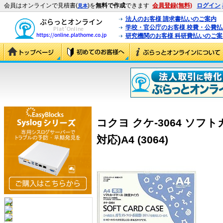
会員はオンラインで見積書(
)を
無料で作成
できます
会員登録(無料)
ログイン
見本
法人のお客様 請求書払いのご案内
学校・官公庁のお客様 校費・公費
研究機関のお客様 科研費払いのご案
コクヨ クケ-3064 ソフ
対応)A4 (3064)