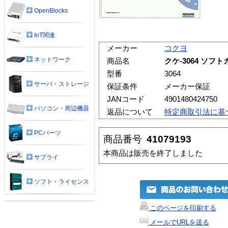
OpenBlocks
IoT関連
メーカー
コクヨ
ネットワーク
商品名
クケ-3064 ソフ
型番
3064
サーバ・ストレージ
保証条件
メーカー保証
JANコード
4901480424750
パソコン・周辺機器
返品について
特定商取引法に基
PCパーツ
商品番号
41079193
本商品は販売を終了しました
サプライ
ソフト・ライセンス
このページを印刷する
メールでURLを送る