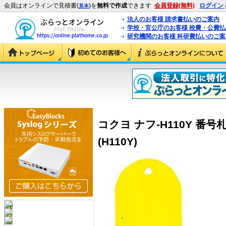
会員はオンラインで見積書(
)を
無料で作成
できます
会員登録(無料)
ログイン
見本
法人のお客様 請求書払いのご案内
学校・官公庁のお客様 校費・公費
研究機関のお客様 科研費払いのご案
コクヨ ナフ-H110Y 番号札
(H110Y)