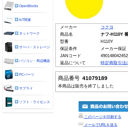
OpenBlocks
IoT関連
メーカー
コクヨ
ネットワーク
商品名
ナフ-H110Y 
型番
H110Y
サーバ・ストレージ
保証条件
メーカー保証
JANコード
490148042452
パソコン・周辺機器
返品について
特定商取引法
PCパーツ
商品番号
41079189
本商品は販売を終了しました
サプライ
ソフト・ライセンス
このページを印刷する
メールでURLを送る