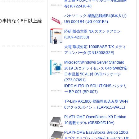
富士通 POS-Cサーマルロール紙(高保
存) (0722410-P)
パナソニック 感熱記録紙B4(6本入り)
の事情なく8日以上経
UG-0001B4 (UG-0001B4)
応研 販売大臣 NX スタンドアロン
(OKN-423533)
大電 環境対応 1000BASE-T/X メディ
アコンバータ (DN1800SG2E)
Microsoft Windows Server Standard
2019 16コアライセンス 64bitWin対応
日本語版 5CAL付 DVDパッケージ
(P73-07691)
IDEC AUTO-ID SOLUTIONS バッテリ
ー BP-007 (BP-007)
TP-Link AX1800 壁面埋め込み型 Wi-Fi
6アクセスポイント (EAP615-WALL)
PLAT'HOME OpenBlocks IX9 Debian
10搭載モデル (OBSIX9/D10A)
PLAT'HOME EasyBlocks Syslog 120G
サブスクリプション(保守サービス) 1年