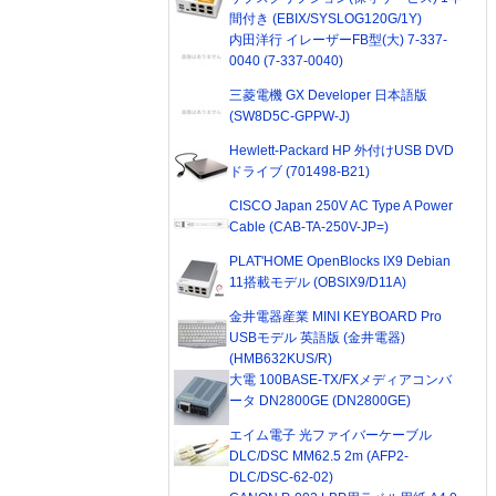
間付き (EBIX/SYSLOG120G/1Y)
内田洋行 イレーザーFB型(大) 7-337-
0040 (7-337-0040)
三菱電機 GX Developer 日本語版
(SW8D5C-GPPW-J)
Hewlett-Packard HP 外付けUSB DVD
ドライブ (701498-B21)
CISCO Japan 250V AC Type A Power
Cable (CAB-TA-250V-JP=)
PLAT'HOME OpenBlocks IX9 Debian
11搭載モデル (OBSIX9/D11A)
金井電器産業 MINI KEYBOARD Pro
USBモデル 英語版 (金井電器)
(HMB632KUS/R)
大電 100BASE-TX/FXメディアコンバ
ータ DN2800GE (DN2800GE)
エイム電子 光ファイバーケーブル
DLC/DSC MM62.5 2m (AFP2-
DLC/DSC-62-02)