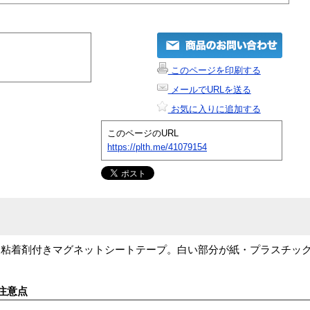
このページを印刷する
メールでURLを送る
お気に入りに追加する
このページのURL
https://plth.me/41079154
る粘着剤付きマグネットシートテープ。白い部分が紙・プラスチッ
注意点