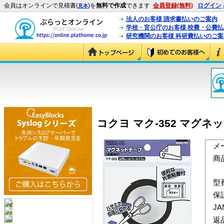
会員はオンラインで見積書(
)を
無料で作成
できます
会員登録(無料)
ログイン
見本
法人のお客様 請求書払いのご案内
学校・官公庁のお客様 校費・公費
研究機関のお客様 科研費払いのご案
コクヨ マク-352 マグネット
メ
商
型
保
J
返