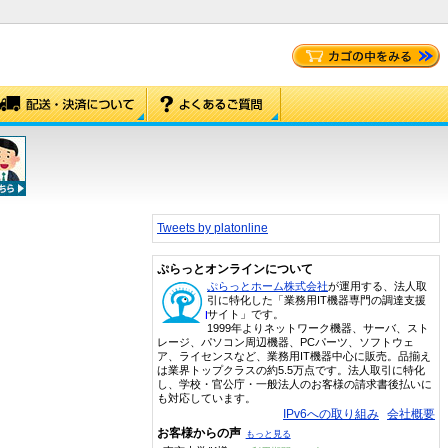
Tweets by platonline
ぷらっとオンラインについて
ぷらっとホーム株式会社
が運用する、法人取
引に特化した「業務用IT機器専門の調達支援
サイト」です。
1999年よりネットワーク機器、サーバ、スト
レージ、パソコン周辺機器、PCパーツ、ソフトウェ
ア、ライセンスなど、業務用IT機器中心に販売。品揃え
は業界トップクラスの約5.5万点です。法人取引に特化
し、学校・官公庁・一般法人のお客様の請求書後払いに
も対応しています。
IPv6への取り組み
会社概要
お客様からの声
もっと見る