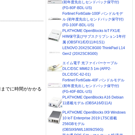
(初年度先出しセンドバック保守付)
(FG-80F-BDL-US)
Fortinet FortiGate-100F バンドルモデ
ル (初年度先出しセンドバック保守付)
(FG-100F-BDL-US)
PLAT'HOME OpenBlocks IoT FX1/E
H/W保守及びサブスクリプション1年付
属 (OBSFX1/E/D11/H1S1)
LENOVO 20X2SC8G00 ThinkPad L14
Gen2 (20X2SC8G00)
エイム電子 光ファイバーケーブル
DLC/DSC MM62.5 1m (AFP2-
DLC/DSC-62-01)
Fortinet FortiGate-40F バンドルモデル
(初年度先出しセンドバック保守付)
着までに時間がかかる
(FG-40F-BDL-US)
PLAT'HOME OpenBlocks A16 Debian
11搭載モデル (OBSA16/D11A)
PLAT'HOME OpenBlocks IX9 Windows
10 IoT Enterprise 2019 LTSC搭載
256GBモデル
(OBSIX9/W/L1809/256G)