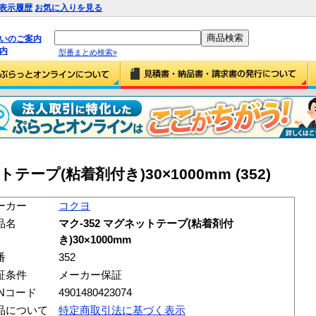
表示履歴
お気に入りを見る
払いのご案内
内
型番まとめ検索»
テープ(粘着剤付き)30×1000mm (352)
ーカー
コクヨ
品名
マク-352 マグネットテープ(粘着剤付
き)30×1000mm
番
352
証条件
メーカー保証
ANコード
4901480423074
品について
特定商取引法に基づく表示