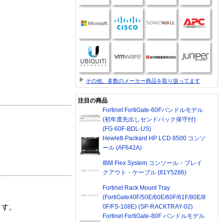
その他、多数のメーカー商品を取り扱ってます
注目の商品
Fortinet FortiGate-60Fバンドルモデル
(初年度先出しセンドバック保守付)
(FG-60F-BDL-US)
Hewlett-Packard HP LCD 8500 コンソ
ール (AF642A)
IBM Flex System コンソール・ブレイ
クアウト・ケーブル (81Y5286)
Fortinet Rack Mount Tray
(FortiGate40F/50E/60E/60F/61F/80E/8
0F/FS-108E) (SP-RACKTRAY-02)
ます。
Fortinet FortiGate-80F バンドルモデル