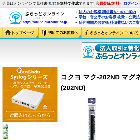
会員はオンラインで見積書(
)を
無料で作成
できます
会員登録(無料)
ログイン
見本
法人のお客様 請求書払いのご案内
学校・官公庁のお客様 校費・公費
研究機関のお客様 科研費払いのご案
コクヨ マク-202ND マグ
(202ND)