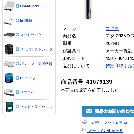
OpenBlocks
IoT関連
メーカー
コクヨ
ネットワーク
商品名
マク-202ND
型番
202ND
サーバ・ストレージ
保証条件
メーカー保証
JANコード
49014804214
パソコン・周辺機器
返品について
特定商取引法
PCパーツ
商品番号
41079139
本商品は販売を終了しました
サプライ
ソフト・ライセンス
このページを印刷する
メールでURLを送る