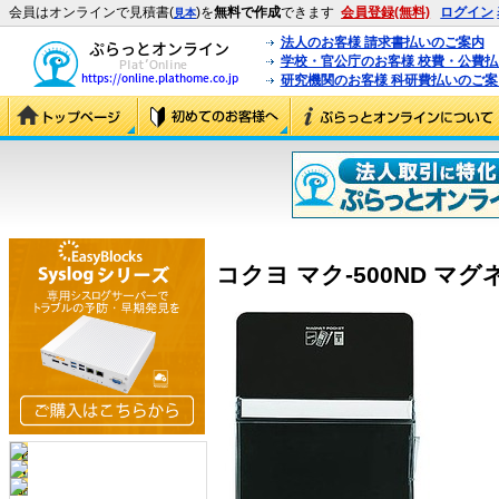
会員はオンラインで見積書(
)を
無料で作成
できます
会員登録(無料)
ログイン
見本
法人のお客様 請求書払いのご案内
学校・官公庁のお客様 校費・公費
研究機関のお客様 科研費払いのご案
コクヨ マク-500ND マグネ