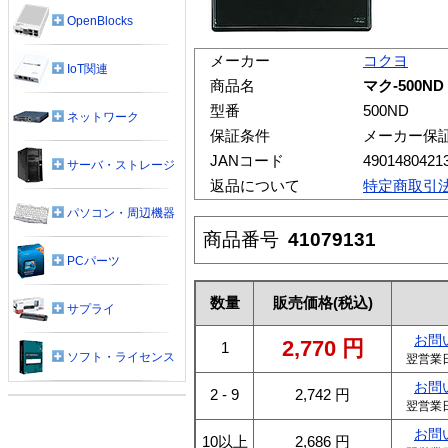
OpenBlocks
メーカー
コクヨ
IoT関連
商品名
マク-500N
型番
500ND
ネットワーク
保証条件
メーカー保
JANコード
4901480421
サーバ・ストレージ
返品について
特定商取引
パソコン・周辺機器
商品番号
41079131
PCパーツ
数量
販売価格
(税込)
サプライ
お問
2,770
円
1
ソフト・ライセンス
翌営業
お問
2 - 9
2,742
円
翌営業
お問
10以上
2,686
円