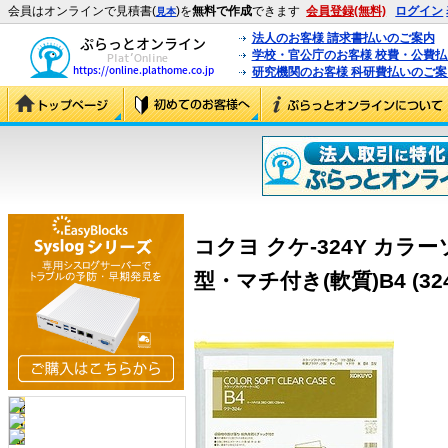
会員はオンラインで見積書(
)を
無料で作成
できます
会員登録(無料)
ログイン
見本
法人のお客様 請求書払いのご案内
学校・官公庁のお客様 校費・公費
研究機関のお客様 科研費払いのご案
コクヨ クケ-324Y カラ
型・マチ付き(軟質)B4 (324