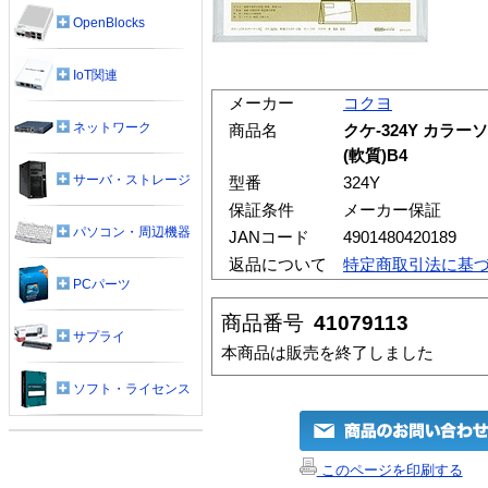
OpenBlocks
IoT関連
メーカー
コクヨ
ネットワーク
商品名
クケ-324Y カラ
(軟質)B4
サーバ・ストレージ
型番
324Y
保証条件
メーカー保証
パソコン・周辺機器
JANコード
4901480420189
返品について
特定商取引法に基
PCパーツ
商品番号
41079113
サプライ
本商品は販売を終了しました
ソフト・ライセンス
このページを印刷する