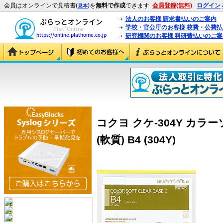
会員はオンラインで見積書(
)を
無料で作成
できます
会員登録(無料)
ログイン
見本
法人のお客様 請求書払いのご案内
学校・官公庁のお客様 校費・公費
研究機関のお客様 科研費払いのご案
コクヨ クケ-304Y カラ
(軟質) B4 (304Y)