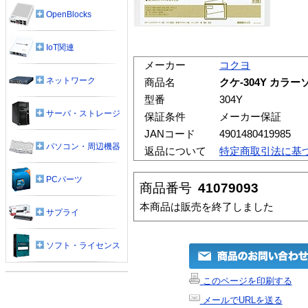
OpenBlocks
IoT関連
メーカー
コクヨ
ネットワーク
商品名
クケ-304Y カラー
型番
304Y
サーバ・ストレージ
保証条件
メーカー保証
JANコード
4901480419985
パソコン・周辺機器
返品について
特定商取引法に基
PCパーツ
商品番号
41079093
本商品は販売を終了しました
サプライ
ソフト・ライセンス
このページを印刷する
メールでURLを送る