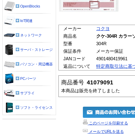
OpenBlocks
IoT関連
メーカー
コクヨ
ネットワーク
商品名
クケ-304R カラー
型番
304R
サーバ・ストレージ
保証条件
メーカー保証
JANコード
4901480419961
パソコン・周辺機器
返品について
特定商取引法に基
PCパーツ
商品番号
41079091
本商品は販売を終了しました
サプライ
ソフト・ライセンス
このページを印刷する
メールでURLを送る