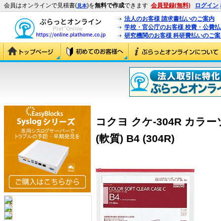
会員はオンラインで見積書(
)を
無料で作成
できます
会員登録(無料)
ログイン
見本
法人のお客様 請求書払いのご案内
学校・官公庁のお客様 校費・公費
研究機関のお客様 科研費払いのご案
コクヨ クケ-304R カラ
(軟質) B4 (304R)