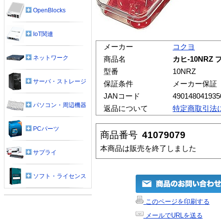
OpenBlocks
IoT関連
メーカー
コクヨ
ネットワーク
商品名
カヒ-10NR
型番
10NRZ
サーバ・ストレージ
保証条件
メーカー保証
JANコード
490148041935
パソコン・周辺機器
返品について
特定商取引法
PCパーツ
商品番号
41079079
本商品は販売を終了しました
サプライ
ソフト・ライセンス
このページを印刷する
メールでURLを送る