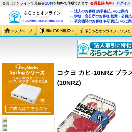
会員はオンラインで見積書(
)を
無料で作成
できます
会員登録(無料)
ログイン
見本
法人のお客様 請求書払いのご案内
学校・官公庁のお客様 校費・公費
研究機関のお客様 科研費払いのご案
コクヨ カヒ-10NRZ プ
(10NRZ)