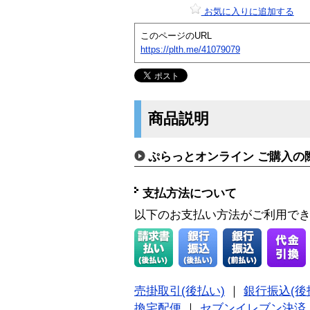
お気に入りに追加する
このページのURL
https://plth.me/41079079
商品説明
ぷらっとオンライン ご購入の
支払方法について
以下のお支払い方法がご利用で
売掛取引(後払い)
｜
銀行振込(後
換宅配便
｜
セブンイレブン決済