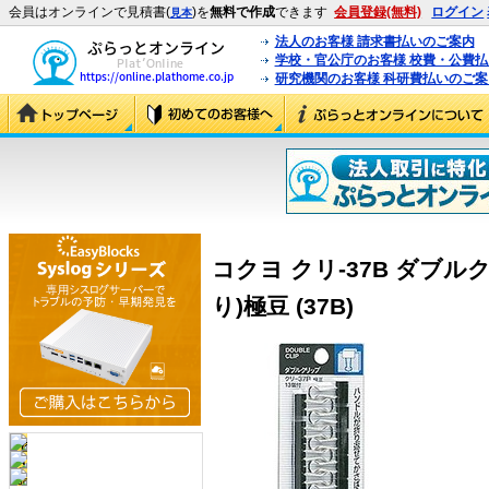
会員はオンラインで見積書(
)を
無料で作成
できます
会員登録(無料)
ログイン
見本
法人のお客様 請求書払いのご案内
学校・官公庁のお客様 校費・公費
研究機関のお客様 科研費払いのご案
コクヨ クリ-37B ダブ
り)極豆 (37B)