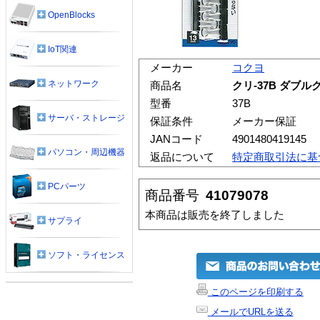
OpenBlocks
IoT関連
メーカー
コクヨ
ネットワーク
商品名
クリ-37B ダブ
型番
37B
サーバ・ストレージ
保証条件
メーカー保証
JANコード
4901480419145
パソコン・周辺機器
返品について
特定商取引法に基
PCパーツ
商品番号
41079078
本商品は販売を終了しました
サプライ
ソフト・ライセンス
このページを印刷する
メールでURLを送る