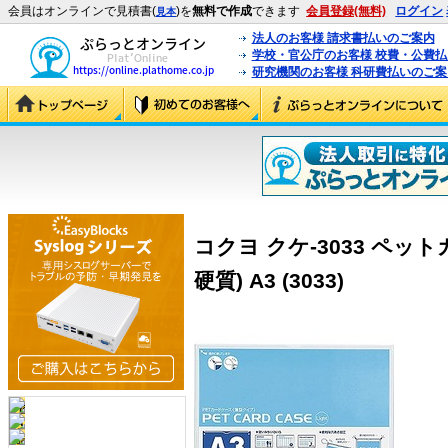
会員はオンラインで見積書(
)を
無料で作成
できます
会員登録(無料)
ログイン
見本
法人のお客様 請求書払いのご案内
学校・官公庁のお客様 校費・公費
研究機関のお客様 科研費払いのご案
コクヨ クケ-3033 ペ
硬質) A3 (3033)