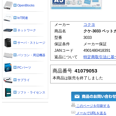
OpenBlocks
IoT関連
メーカー
コクヨ
ネットワーク
商品名
クケ-3033 ペッ
型番
3033
サーバ・ストレージ
保証条件
メーカー保証
JANコード
4901480418391
パソコン・周辺機器
返品について
特定商取引法に基
PCパーツ
商品番号
41079053
本商品は販売を終了しました
サプライ
ソフト・ライセンス
このページを印刷する
メールでURLを送る