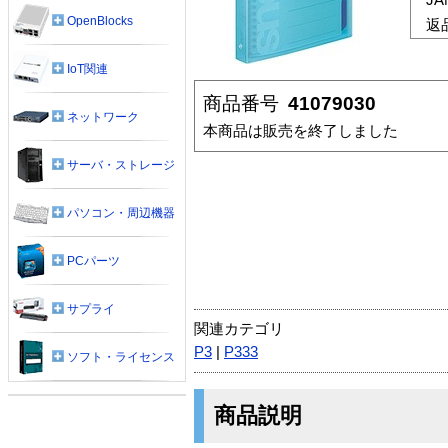
OpenBlocks
返
IoT関連
商品番号
41079030
ネットワーク
本商品は販売を終了しました
サーバ・ストレージ
パソコン・周辺機器
PCパーツ
サプライ
関連カテゴリ
P3
|
P333
ソフト・ライセンス
商品説明