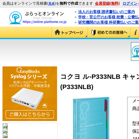
会員はオンラインで見積書(
)を
無料で作成
できます
会員登録(無料)
ログイン
見本
法人のお客様 請求書払いのご案内
学校・官公庁のお客様 校費・公費
研究機関のお客様 科研費払いのご案
コクヨ ル-P333NLB キ
(P333NLB)
メ
商
型
保
J