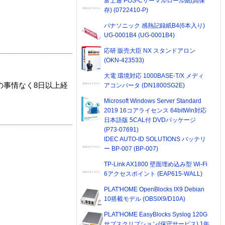
富士通 POS-Cサーマルロール紙(高保
存) (0722410-P)
パナソニック 感熱記録紙B4(6本入り)
UG-0001B4 (UG-0001B4)
応研 販売大臣 NX スタンドアロン
(OKN-423533)
大電 環境対応 1000BASE-T/X メディ
の事情なく8日以上経
アコンバータ (DN1800SG2E)
Microsoft Windows Server Standard
2019 16コアライセンス 64bitWin対応
日本語版 5CAL付 DVDパッケージ
(P73-07691)
IDEC AUTO-ID SOLUTIONS バッテリ
ー BP-007 (BP-007)
TP-Link AX1800 壁面埋め込み型 Wi-Fi
6アクセスポイント (EAP615-WALL)
PLAT'HOME OpenBlocks IX9 Debian
10搭載モデル (OBSIX9/D10A)
PLAT'HOME EasyBlocks Syslog 120G
サブスクリプション(保守サービス) 1年