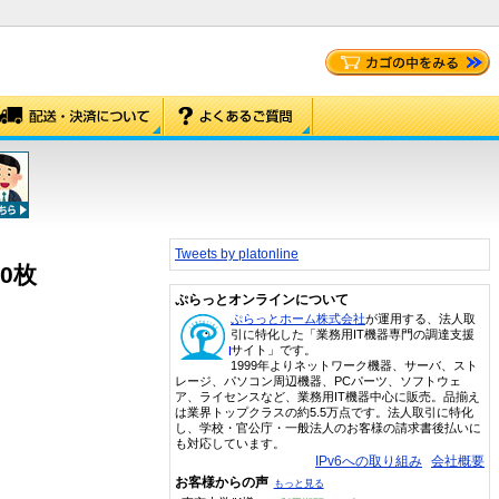
Tweets by platonline
00枚
ぷらっとオンラインについて
ぷらっとホーム株式会社
が運用する、法人取
引に特化した「業務用IT機器専門の調達支援
サイト」です。
1999年よりネットワーク機器、サーバ、スト
レージ、パソコン周辺機器、PCパーツ、ソフトウェ
ア、ライセンスなど、業務用IT機器中心に販売。品揃え
は業界トップクラスの約5.5万点です。法人取引に特化
し、学校・官公庁・一般法人のお客様の請求書後払いに
も対応しています。
IPv6への取り組み
会社概要
お客様からの声
もっと見る