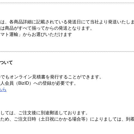
ては、各商品詳細に記載されている発送日にて当社より発送いたし
送は商品がすべて揃ってからの発送となります。
ヤマト運輸」からお選びいただけます
ついて
つでもオンライン見積書を発行することができます。
会員（BizID）への登録が必要です。
ちら
ましては、ご注文後に別途郵送しております。
のため、ご注文日時（土日祝にかかる場合等）によりましては、到