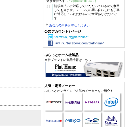
東京大学/K様
(ご利用期間2009年～)
“
請求書払いに対応していただいているので利用
しております。メールでの問い合わせにも丁寧
に対応していただけるので大変ありがたいで
す。
あなたの声をお寄せください!
公式アカウント / ページ
ぷらっとホーム社製品
当社ブランドの製品情報はこちら
人気・定番メーカー
ぷらっとオンラインで人気のメーカーをご紹介！