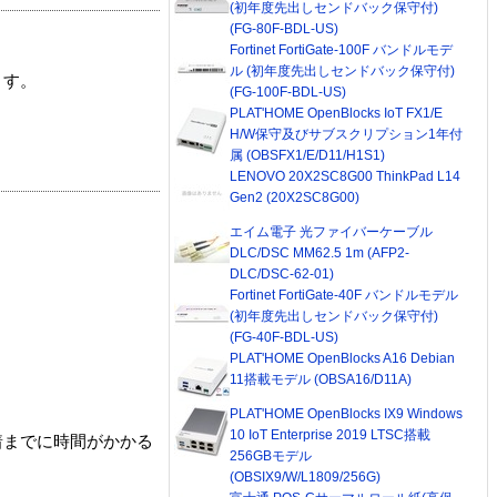
(初年度先出しセンドバック保守付)
(FG-80F-BDL-US)
Fortinet FortiGate-100F バンドルモデ
ル (初年度先出しセンドバック保守付)
ます。
(FG-100F-BDL-US)
PLAT'HOME OpenBlocks IoT FX1/E
H/W保守及びサブスクリプション1年付
属 (OBSFX1/E/D11/H1S1)
LENOVO 20X2SC8G00 ThinkPad L14
Gen2 (20X2SC8G00)
エイム電子 光ファイバーケーブル
DLC/DSC MM62.5 1m (AFP2-
DLC/DSC-62-01)
Fortinet FortiGate-40F バンドルモデル
(初年度先出しセンドバック保守付)
(FG-40F-BDL-US)
PLAT'HOME OpenBlocks A16 Debian
11搭載モデル (OBSA16/D11A)
PLAT'HOME OpenBlocks IX9 Windows
10 IoT Enterprise 2019 LTSC搭載
着までに時間がかかる
256GBモデル
(OBSIX9/W/L1809/256G)