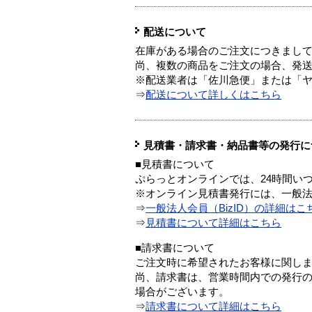
配送について
在庫がある場合のご注文につきまし
尚、複数の商品をご注文の場合、発
※配送業者は「佐川急便」または「
⇒
配送について詳しくはこちら
見積書・請求書・納品書等の発行に
■見積書について
ぷらっとオンラインでは、24時間い
※オンライン見積書発行には、一般法人
⇒
一般法人会員（BizID）の詳細はこ
⇒
見積書について詳細はこちら
■請求書について
ご注文時に希望されたお客様に関し
尚、請求書は、営業時間内での発行
場合がございます。
⇒
請求書について詳細はこちら