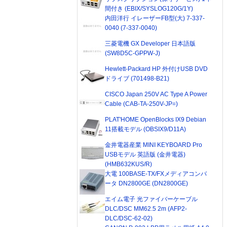
間付き (EBIX/SYSLOG120G/1Y)
内田洋行 イレーザーFB型(大) 7-337-
0040 (7-337-0040)
三菱電機 GX Developer 日本語版
(SW8D5C-GPPW-J)
Hewlett-Packard HP 外付けUSB DVD
ドライブ (701498-B21)
CISCO Japan 250V AC Type A Power
Cable (CAB-TA-250V-JP=)
PLAT'HOME OpenBlocks IX9 Debian
11搭載モデル (OBSIX9/D11A)
金井電器産業 MINI KEYBOARD Pro
USBモデル 英語版 (金井電器)
(HMB632KUS/R)
大電 100BASE-TX/FXメディアコンバ
ータ DN2800GE (DN2800GE)
エイム電子 光ファイバーケーブル
DLC/DSC MM62.5 2m (AFP2-
DLC/DSC-62-02)