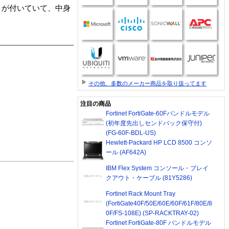
トが付いていて、中身
その他、多数のメーカー商品を取り扱ってます
注目の商品
Fortinet FortiGate-60Fバンドルモデル
(初年度先出しセンドバック保守付)
(FG-60F-BDL-US)
Hewlett-Packard HP LCD 8500 コンソ
ール (AF642A)
IBM Flex System コンソール・ブレイ
クアウト・ケーブル (81Y5286)
Fortinet Rack Mount Tray
(FortiGate40F/50E/60E/60F/61F/80E/8
0F/FS-108E) (SP-RACKTRAY-02)
Fortinet FortiGate-80F バンドルモデル