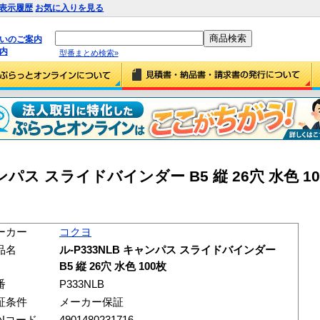
表示履歴
お気に入りを見る
払いのご案内
内
型番まとめ検索»
ャンパス スライドバインダー B5 縦 26穴 水色 1
ーカー
コクヨ
品名
ル-P333NLB キャンパス スライドバインダー
B5 縦 26穴 水色 100枚
番
P333NLB
証条件
メーカー保証
ANコード
4901480231716