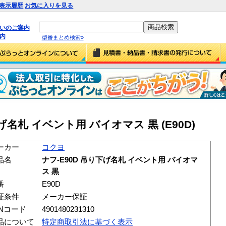
表示履歴
お気に入りを見る
払いのご案内
内
型番まとめ検索»
げ名札 イベント用 バイオマス 黒 (E90D)
ーカー
コクヨ
品名
ナフ-E90D 吊り下げ名札 イベント用 バイオマ
ス 黒
番
E90D
証条件
メーカー保証
ANコード
4901480231310
品について
特定商取引法に基づく表示