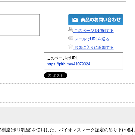
このページを印刷する
メールでURLを送る
お気に入りに追加する
このページのURL
https://plth.me/41079024
来樹脂(ポリ乳酸)を使用した、バイオマスマーク認定の吊り下げ名