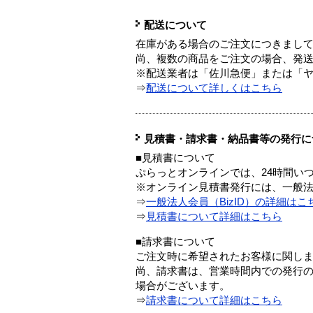
配送について
在庫がある場合のご注文につきまし
尚、複数の商品をご注文の場合、発
※配送業者は「佐川急便」または「
⇒
配送について詳しくはこちら
見積書・請求書・納品書等の発行に
■見積書について
ぷらっとオンラインでは、24時間い
※オンライン見積書発行には、一般法人
⇒
一般法人会員（BizID）の詳細はこ
⇒
見積書について詳細はこちら
■請求書について
ご注文時に希望されたお客様に関し
尚、請求書は、営業時間内での発行
場合がございます。
⇒
請求書について詳細はこちら