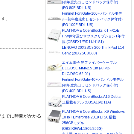
(初年度先出しセンドバック保守付)
(FG-80F-BDL-US)
Fortinet FortiGate-100F バンドルモデ
ます。
ル (初年度先出しセンドバック保守付)
(FG-100F-BDL-US)
PLAT'HOME OpenBlocks IoT FX1/E
H/W保守及びサブスクリプション1年付
属 (OBSFX1/E/D11/H1S1)
LENOVO 20X2SC8G00 ThinkPad L14
Gen2 (20X2SC8G00)
エイム電子 光ファイバーケーブル
DLC/DSC MM62.5 1m (AFP2-
DLC/DSC-62-01)
Fortinet FortiGate-40F バンドルモデル
(初年度先出しセンドバック保守付)
(FG-40F-BDL-US)
PLAT'HOME OpenBlocks A16 Debian
11搭載モデル (OBSA16/D11A)
PLAT'HOME OpenBlocks IX9 Windows
着までに時間がかかる
10 IoT Enterprise 2019 LTSC搭載
256GBモデル
(OBSIX9/W/L1809/256G)