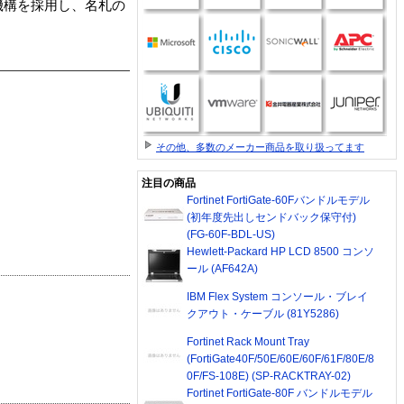
機構を採用し、名札の
その他、多数のメーカー商品を取り扱ってます
注目の商品
Fortinet FortiGate-60Fバンドルモデル
(初年度先出しセンドバック保守付)
(FG-60F-BDL-US)
Hewlett-Packard HP LCD 8500 コンソ
ール (AF642A)
IBM Flex System コンソール・ブレイ
クアウト・ケーブル (81Y5286)
Fortinet Rack Mount Tray
(FortiGate40F/50E/60E/60F/61F/80E/8
0F/FS-108E) (SP-RACKTRAY-02)
Fortinet FortiGate-80F バンドルモデル