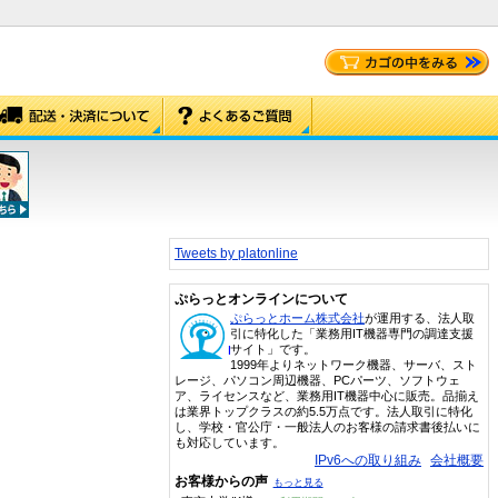
Tweets by platonline
ぷらっとオンラインについて
ぷらっとホーム株式会社
が運用する、法人取
引に特化した「業務用IT機器専門の調達支援
サイト」です。
1999年よりネットワーク機器、サーバ、スト
レージ、パソコン周辺機器、PCパーツ、ソフトウェ
ア、ライセンスなど、業務用IT機器中心に販売。品揃え
は業界トップクラスの約5.5万点です。法人取引に特化
し、学校・官公庁・一般法人のお客様の請求書後払いに
も対応しています。
IPv6への取り組み
会社概要
お客様からの声
もっと見る