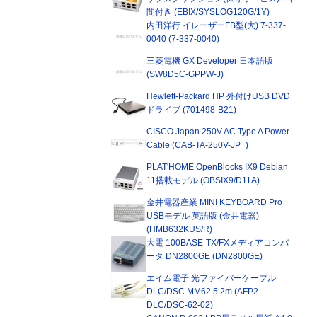
間付き (EBIX/SYSLOG120G/1Y)
内田洋行 イレーザーFB型(大) 7-337-
0040 (7-337-0040)
三菱電機 GX Developer 日本語版
(SW8D5C-GPPW-J)
Hewlett-Packard HP 外付けUSB DVD
ドライブ (701498-B21)
CISCO Japan 250V AC Type A Power
Cable (CAB-TA-250V-JP=)
PLAT'HOME OpenBlocks IX9 Debian
11搭載モデル (OBSIX9/D11A)
金井電器産業 MINI KEYBOARD Pro
USBモデル 英語版 (金井電器)
(HMB632KUS/R)
大電 100BASE-TX/FXメディアコンバ
ータ DN2800GE (DN2800GE)
エイム電子 光ファイバーケーブル
DLC/DSC MM62.5 2m (AFP2-
DLC/DSC-62-02)