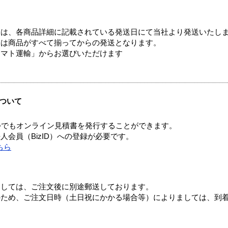
ては、各商品詳細に記載されている発送日にて当社より発送いたし
送は商品がすべて揃ってからの発送となります。
ヤマト運輸」からお選びいただけます
ついて
つでもオンライン見積書を発行することができます。
会員（BizID）への登録が必要です。
ちら
ましては、ご注文後に別途郵送しております。
のため、ご注文日時（土日祝にかかる場合等）によりましては、到