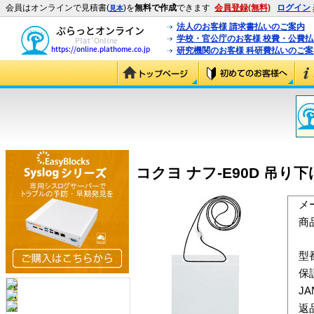
会員はオンラインで見積書(
)を
無料で作成
できます
会員登録(無料)
ログイン
見本
法人のお客様 請求書払いのご案内
学校・官公庁のお客様 校費・公費
研究機関のお客様 科研費払いのご案
コクヨ ナフ-E90D 吊り下
メ
商
型
保
J
返