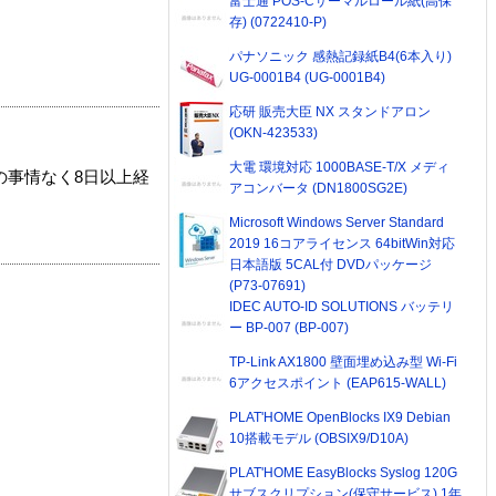
富士通 POS-Cサーマルロール紙(高保
存) (0722410-P)
パナソニック 感熱記録紙B4(6本入り)
UG-0001B4 (UG-0001B4)
応研 販売大臣 NX スタンドアロン
(OKN-423533)
大電 環境対応 1000BASE-T/X メディ
の事情なく8日以上経
アコンバータ (DN1800SG2E)
Microsoft Windows Server Standard
2019 16コアライセンス 64bitWin対応
日本語版 5CAL付 DVDパッケージ
(P73-07691)
IDEC AUTO-ID SOLUTIONS バッテリ
ー BP-007 (BP-007)
TP-Link AX1800 壁面埋め込み型 Wi-Fi
6アクセスポイント (EAP615-WALL)
PLAT'HOME OpenBlocks IX9 Debian
10搭載モデル (OBSIX9/D10A)
PLAT'HOME EasyBlocks Syslog 120G
サブスクリプション(保守サービス) 1年