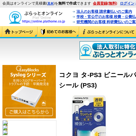
会員はオンラインで見積書(
)を
無料で作成
できます
会員登録(無料)
ログイン
見本
法人のお客様 請求書払いのご案内
学校・官公庁のお客様 校費・公費
研究機関のお客様 科研費払いのご案
コクヨ タ-PS3 ビニー
シール (PS3)