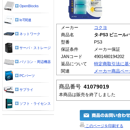
OpenBlocks
IoT関連
メーカー
コクヨ
ネットワーク
商品名
タ-PS3 ビニー
型番
PS3
サーバ・ストレージ
保証条件
メーカー保証
JANコード
4901480194202
パソコン・周辺機器
返品について
特定商取引法に基
関連
メーカー商品ペー
PCパーツ
商品番号
41079019
サプライ
本商品は販売を終了しました
ソフト・ライセンス
このページを印刷する