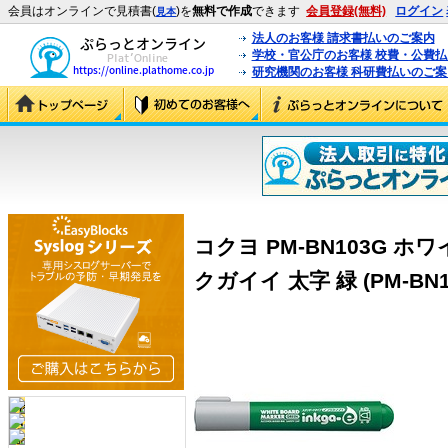
会員はオンラインで見積書(
)を
無料で作成
できます
会員登録(無料)
ログイン
見本
法人のお客様 請求書払いのご案内
学校・官公庁のお客様 校費・公費
研究機関のお客様 科研費払いのご案
コクヨ PM-BN103G 
クガイイ 太字 緑 (PM-BN1