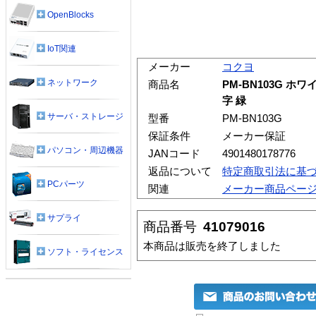
OpenBlocks
IoT関連
メーカー
コクヨ
ネットワーク
商品名
PM-BN103G 
字 緑
サーバ・ストレージ
型番
PM-BN103G
保証条件
メーカー保証
パソコン・周辺機器
JANコード
4901480178776
返品について
特定商取引法に基
PCパーツ
関連
メーカー商品ペー
サプライ
商品番号
41079016
本商品は販売を終了しました
ソフト・ライセンス