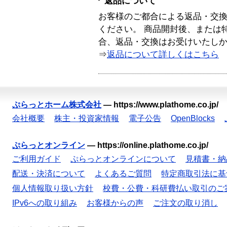
返品について
お客様のご都合による返品・交
ください。 商品開封後、または
合、返品・交換はお受けいたし
⇒
返品について詳しくはこちら
ぷらっとホーム株式会社
—
https://www.plathome.co.jp/
会社概要
株主・投資家情報
電子公告
OpenBlocks
ぷらっとオンライン
—
https://online.plathome.co.jp/
ご利用ガイド
ぷらっとオンラインについて
見積書・納
配送・決済について
よくあるご質問
特定商取引法に基
個人情報取り扱い方針
校費・公費・科研費払い取引のご
IPv6への取り組み
お客様からの声
ご注文の取り消し