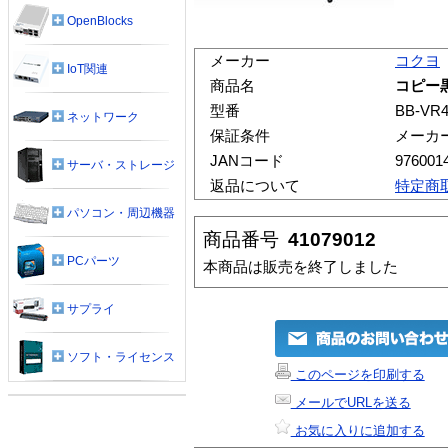
OpenBlocks
メーカー
コクヨ
IoT関連
商品名
コピー黒
型番
BB-VR
ネットワーク
保証条件
メーカ
JANコード
976001
サーバ・ストレージ
返品について
特定商
パソコン・周辺機器
商品番号
41079012
PCパーツ
本商品は販売を終了しました
サプライ
ソフト・ライセンス
このページを印刷する
メールでURLを送る
お気に入りに追加する