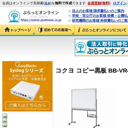
会員はオンラインで見積書(
)を
無料で作成
できます
会員登録(無料)
ログイン
見本
法人のお客様 請求書払いのご案内
学校・官公庁のお客様 校費・公費
研究機関のお客様 科研費払いのご案
コクヨ コピー黒板 BB-VR43