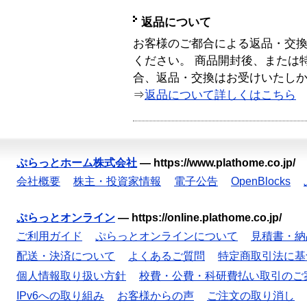
返品について
お客様のご都合による返品・交
ください。 商品開封後、または
合、返品・交換はお受けいたし
⇒
返品について詳しくはこちら
ぷらっとホーム株式会社
—
https://www.plathome.co.jp/
会社概要
株主・投資家情報
電子公告
OpenBlocks
ぷらっとオンライン
—
https://online.plathome.co.jp/
ご利用ガイド
ぷらっとオンラインについて
見積書・納
配送・決済について
よくあるご質問
特定商取引法に基
個人情報取り扱い方針
校費・公費・科研費払い取引のご
IPv6への取り組み
お客様からの声
ご注文の取り消し