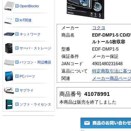
OpenBlocks
IoT関連
メーカー
コクヨ
ネットワーク
商品名
EDF-DMP1-5 C
ルトール1枚収容
サーバ・ストレージ
型番
EDF-DMP1-5
保証条件
メーカー保証
パソコン・周辺機器
JANコード
4901480231648
返品について
特定商取引法に基
PCパーツ
関連
メーカー商品ペー
サプライ
商品番号
41078991
本商品は販売を終了しました
ソフト・ライセンス