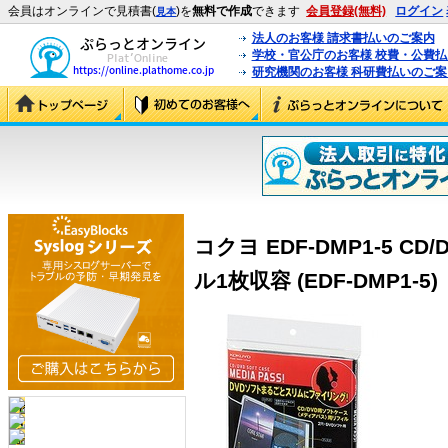
会員はオンラインで見積書(
)を
無料で作成
できます
会員登録(無料)
ログイン
見本
法人のお客様 請求書払いのご案内
学校・官公庁のお客様 校費・公費
研究機関のお客様 科研費払いのご案
コクヨ EDF-DMP1-5 C
ル1枚収容 (EDF-DMP1-5)