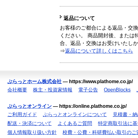
返品について
お客様のご都合による返品・交
ください。 商品開封後、または
合、返品・交換はお受けいたし
⇒
返品について詳しくはこちら
ぷらっとホーム株式会社
—
https://www.plathome.co.jp/
会社概要
株主・投資家情報
電子公告
OpenBlocks
ぷらっとオンライン
—
https://online.plathome.co.jp/
ご利用ガイド
ぷらっとオンラインについて
見積書・納
配送・決済について
よくあるご質問
特定商取引法に基
個人情報取り扱い方針
校費・公費・科研費払い取引のご