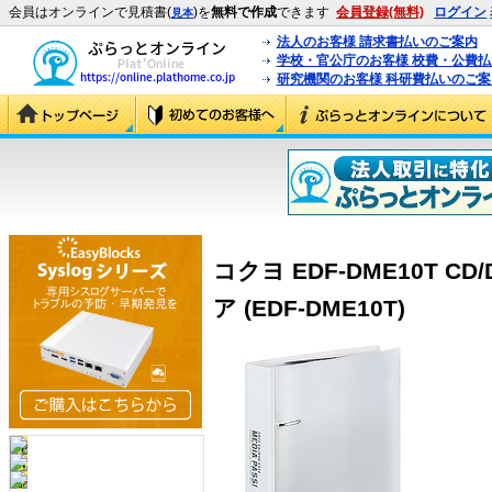
会員はオンラインで見積書(
)を
無料で作成
できます
会員登録(無料)
ログイン
見本
法人のお客様 請求書払いのご案内
学校・官公庁のお客様 校費・公費
研究機関のお客様 科研費払いのご案
コクヨ EDF-DME10T C
ア (EDF-DME10T)