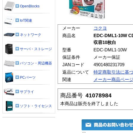
OpenBlocks
IoT関連
メーカー
コクヨ
ネットワーク
商品名
EDC-DML1-10W 
収容10枚白
サーバ・ストレージ
型番
EDC-DML1-10W
保証条件
メーカー保証
パソコン・周辺機器
JANコード
4901480231709
返品について
特定商取引法に基
PCパーツ
関連
メーカー商品ペー
サプライ
商品番号
41078984
本商品は販売を終了しました
ソフト・ライセンス