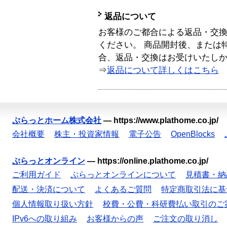
返品について
お客様のご都合による返品・交
ください。 商品開封後、または
合、返品・交換はお受けいたし
⇒
返品について詳しくはこちら
ぷらっとホーム株式会社
—
https://www.plathome.co.jp/
会社概要
株主・投資家情報
電子公告
OpenBlocks
ぷらっとオンライン
—
https://online.plathome.co.jp/
ご利用ガイド
ぷらっとオンラインについて
見積書・納
配送・決済について
よくあるご質問
特定商取引法に基
個人情報取り扱い方針
校費・公費・科研費払い取引のご
IPv6への取り組み
お客様からの声
ご注文の取り消し