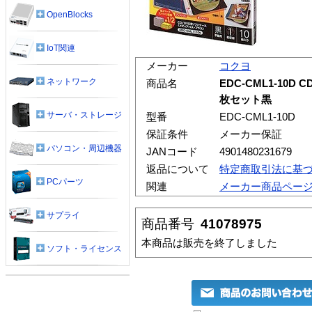
OpenBlocks
IoT関連
メーカー
コクヨ
ネットワーク
商品名
EDC-CML1-10D 
枚セット黒
サーバ・ストレージ
型番
EDC-CML1-10D
保証条件
メーカー保証
パソコン・周辺機器
JANコード
4901480231679
返品について
特定商取引法に基
PCパーツ
関連
メーカー商品ペー
サプライ
商品番号
41078975
本商品は販売を終了しました
ソフト・ライセンス