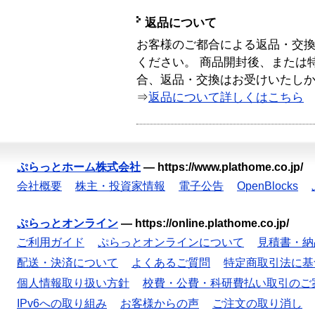
返品について
お客様のご都合による返品・交
ください。 商品開封後、または
合、返品・交換はお受けいたし
⇒
返品について詳しくはこちら
ぷらっとホーム株式会社
—
https://www.plathome.co.jp/
会社概要
株主・投資家情報
電子公告
OpenBlocks
ぷらっとオンライン
—
https://online.plathome.co.jp/
ご利用ガイド
ぷらっとオンラインについて
見積書・納
配送・決済について
よくあるご質問
特定商取引法に基
個人情報取り扱い方針
校費・公費・科研費払い取引のご
IPv6への取り組み
お客様からの声
ご注文の取り消し