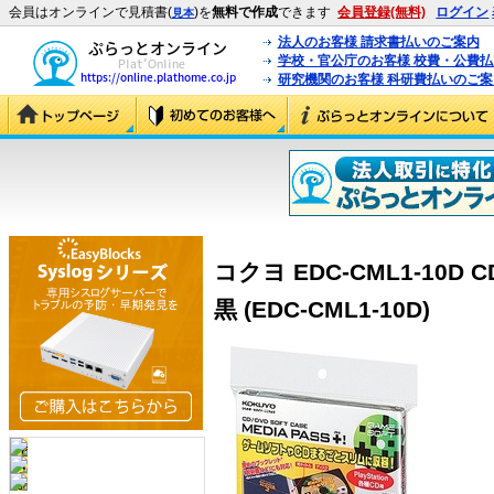
会員はオンラインで見積書(
)を
無料で作成
できます
会員登録(無料)
ログイン
見本
法人のお客様 請求書払いのご案内
学校・官公庁のお客様 校費・公費
研究機関のお客様 科研費払いのご案
コクヨ EDC-CML1-10D C
黒 (EDC-CML1-10D)