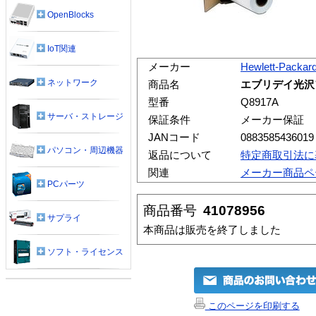
OpenBlocks
IoT関連
メーカー
Hewlett-Packar
ネットワーク
商品名
エブリデイ光沢フ
型番
Q8917A
サーバ・ストレージ
保証条件
メーカー保証
JANコード
0883585436019
パソコン・周辺機器
返品について
特定商取引法に
関連
メーカー商品ペ
PCパーツ
商品番号
41078956
サプライ
本商品は販売を終了しました
ソフト・ライセンス
このページを印刷する