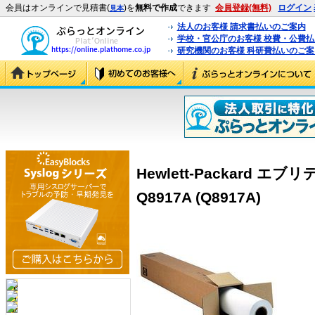
会員はオンラインで見積書(
)を
無料で作成
できます
会員登録(無料)
ログイン
見本
法人のお客様 請求書払いのご案内
学校・官公庁のお客様 校費・公費
研究機関のお客様 科研費払いのご案
Hewlett-Packard 
Q8917A (Q8917A)