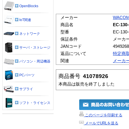
OpenBlocks
メーカー
WACO
IoT関連
商品名
EC-130
型番
EC-130
ネットワーク
保証条件
メーカ
JANコード
4949268
サーバ・ストレージ
返品について
特定商
関連
メーカ
パソコン・周辺機器
商品番号
41078926
PCパーツ
本商品は販売を終了しました
サプライ
ソフト・ライセンス
このページを印刷する
メールでURLを送る