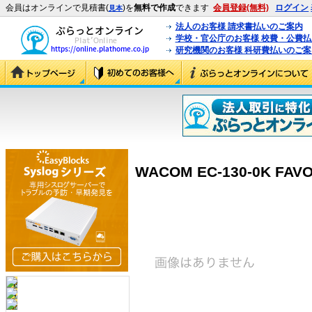
会員はオンラインで見積書(
)を
無料で作成
できます
会員登録(無料)
ログイン
見本
法人のお客様 請求書払いのご案内
学校・官公庁のお客様 校費・公費
研究機関のお客様 科研費払いのご案
WACOM EC-130-0K FAVO