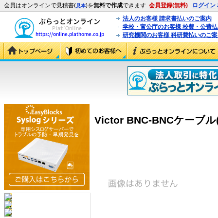
会員はオンラインで見積書(
)を
無料で作成
できます
会員登録(無料)
ログイン
見本
法人のお客様 請求書払いのご案内
学校・官公庁のお客様 校費・公費
研究機関のお客様 科研費払いのご案
Victor BNC-BNCケーブル(