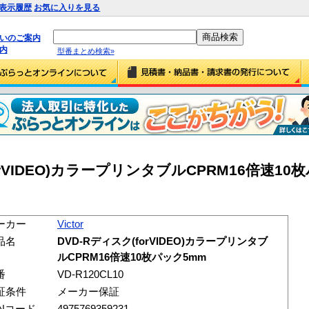
表示履歴
お気に入りを見る
払いのご案内
内
型番まとめ検索»
(forVIDEO)カラープリンタブルCPRM16倍速1
ーカー
Victor
品名
DVD-Rディスク(forVIDEO)カラープリンタブ
ルCPRM16倍速10枚パック5mm
番
VD-R120CL10
証条件
メーカー保証
ANコード
4975769359231