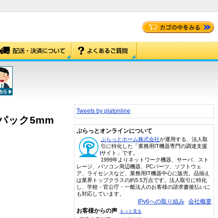
Tweets by platonline
0枚パック5mm
ぷらっとオンラインについて
ぷらっとホーム株式会社
が運用する、法人取
引に特化した「業務用IT機器専門の調達支援
サイト」です。
1999年よりネットワーク機器、サーバ、スト
レージ、パソコン周辺機器、PCパーツ、ソフトウェ
ア、ライセンスなど、業務用IT機器中心に販売。品揃え
は業界トップクラスの約5.5万点です。法人取引に特化
し、学校・官公庁・一般法人のお客様の請求書後払いに
も対応しています。
IPv6への取り組み
会社概要
お客様からの声
もっと見る