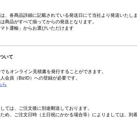
ては、各商品詳細に記載されている発送日にて当社より発送いたし
送は商品がすべて揃ってからの発送となります。
ヤマト運輸」からお選びいただけます
ついて
つでもオンライン見積書を発行することができます。
会員（BizID）への登録が必要です。
ちら
ましては、ご注文後に別途郵送しております。
のため、ご注文日時（土日祝にかかる場合等）によりましては、到