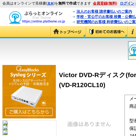
会員はオンラインで見積書(
)を
無料で作成
できます
会員登録(無料)
ログイン
見本
法人のお客様 請求書払いのご案内
学校・官公庁のお客様 校費・公費
研究機関のお客様 科研費払いのご案
Victor DVD-Rディスク
(VD-R120CL10)
メ
商
型
保
J