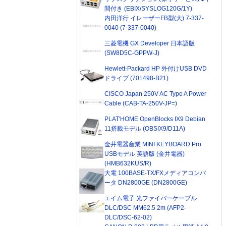
間付き (EBIX/SYSLOG120G/1Y)
内田洋行 イレーザーFB型(大) 7-337-
0040 (7-337-0040)
三菱電機 GX Developer 日本語版
(SW8D5C-GPPW-J)
Hewlett-Packard HP 外付けUSB DVD
ドライブ (701498-B21)
CISCO Japan 250V AC Type A Power
Cable (CAB-TA-250V-JP=)
PLAT'HOME OpenBlocks IX9 Debian
11搭載モデル (OBSIX9/D11A)
金井電器産業 MINI KEYBOARD Pro
USBモデル 英語版 (金井電器)
(HMB632KUS/R)
大電 100BASE-TX/FXメディアコンバ
ータ DN2800GE (DN2800GE)
エイム電子 光ファイバーケーブル
DLC/DSC MM62.5 2m (AFP2-
DLC/DSC-62-02)