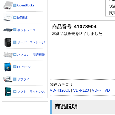
OpenBlocks
返
関
IoT関連
商品番号
41078904
ネットワーク
本商品は販売を終了しました
サーバ・ストレージ
パソコン・周辺機器
PCパーツ
サプライ
関連カテゴリ
VD-R120CL
|
VD-R120
|
VD-R
|
VD
ソフト・ライセンス
商品説明