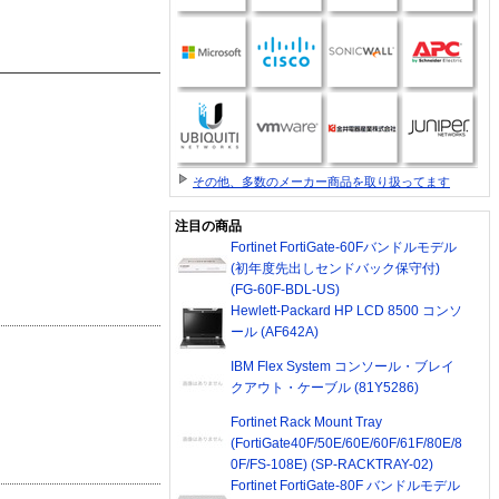
その他、多数のメーカー商品を取り扱ってます
注目の商品
Fortinet FortiGate-60Fバンドルモデル
(初年度先出しセンドバック保守付)
(FG-60F-BDL-US)
Hewlett-Packard HP LCD 8500 コンソ
ール (AF642A)
IBM Flex System コンソール・ブレイ
クアウト・ケーブル (81Y5286)
Fortinet Rack Mount Tray
(FortiGate40F/50E/60E/60F/61F/80E/8
0F/FS-108E) (SP-RACKTRAY-02)
Fortinet FortiGate-80F バンドルモデル