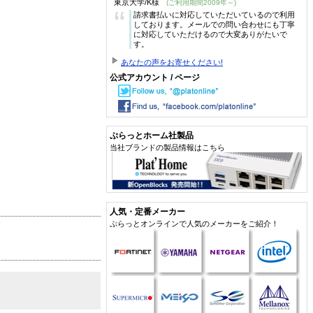
東京大学/K様
(ご利用期間2009年～)
“
請求書払いに対応していただいているので利用
しております。メールでの問い合わせにも丁寧
に対応していただけるので大変ありがたいで
す。
あなたの声をお寄せください!
公式アカウント / ページ
ぷらっとホーム社製品
当社ブランドの製品情報はこちら
人気・定番メーカー
ぷらっとオンラインで人気のメーカーをご紹介！