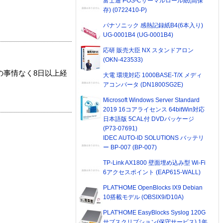
富士通 POS-Cサーマルロール紙(高保
存) (0722410-P)
パナソニック 感熱記録紙B4(6本入り)
UG-0001B4 (UG-0001B4)
応研 販売大臣 NX スタンドアロン
(OKN-423533)
の事情なく8日以上経
大電 環境対応 1000BASE-T/X メディ
アコンバータ (DN1800SG2E)
Microsoft Windows Server Standard
2019 16コアライセンス 64bitWin対応
日本語版 5CAL付 DVDパッケージ
(P73-07691)
IDEC AUTO-ID SOLUTIONS バッテリ
ー BP-007 (BP-007)
TP-Link AX1800 壁面埋め込み型 Wi-Fi
6アクセスポイント (EAP615-WALL)
PLAT'HOME OpenBlocks IX9 Debian
10搭載モデル (OBSIX9/D10A)
PLAT'HOME EasyBlocks Syslog 120G
サブスクリプション(保守サービス) 1年