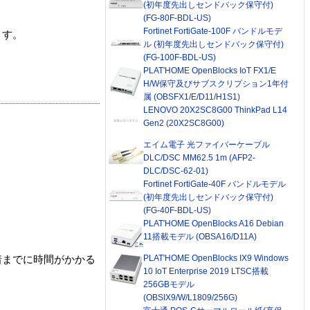
(初年度先出しセンドバック保守付)
(FG-80F-BDL-US)
Fortinet FortiGate-100F バンドルモデ
ます。
ル (初年度先出しセンドバック保守付)
(FG-100F-BDL-US)
PLAT'HOME OpenBlocks IoT FX1/E
H/W保守及びサブスクリプション1年付
属 (OBSFX1/E/D11/H1S1)
LENOVO 20X2SC8G00 ThinkPad L14
Gen2 (20X2SC8G00)
エイム電子 光ファイバーケーブル
DLC/DSC MM62.5 1m (AFP2-
DLC/DSC-62-01)
Fortinet FortiGate-40F バンドルモデル
(初年度先出しセンドバック保守付)
(FG-40F-BDL-US)
PLAT'HOME OpenBlocks A16 Debian
11搭載モデル (OBSA16/D11A)
PLAT'HOME OpenBlocks IX9 Windows
着までに時間がかかる
10 IoT Enterprise 2019 LTSC搭載
256GBモデル
(OBSIX9/W/L1809/256G)