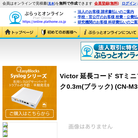
会員はオンラインで見積書(
)を
無料で作成
できます
会員登録(無料)
ログイン
見本
法人のお客様 請求書払いのご案内
学校・官公庁のお客様 校費・公費
研究機関のお客様 科研費払いのご案
Victor 延長コード ST
ク0.3m(ブラック) (CN-M30