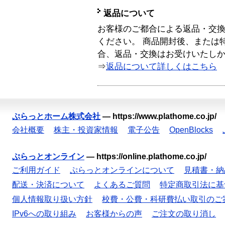
返品について
お客様のご都合による返品・交
ください。 商品開封後、または
合、返品・交換はお受けいたし
⇒
返品について詳しくはこちら
ぷらっとホーム株式会社
—
https://www.plathome.co.jp/
会社概要
株主・投資家情報
電子公告
OpenBlocks
ぷらっとオンライン
—
https://online.plathome.co.jp/
ご利用ガイド
ぷらっとオンラインについて
見積書・納
配送・決済について
よくあるご質問
特定商取引法に基
個人情報取り扱い方針
校費・公費・科研費払い取引のご
IPv6への取り組み
お客様からの声
ご注文の取り消し