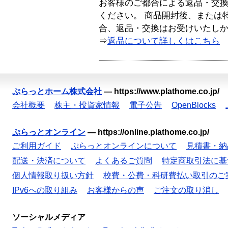
お客様のご都合による返品・交
ください。 商品開封後、または
合、返品・交換はお受けいたし
⇒
返品について詳しくはこちら
ぷらっとホーム株式会社
—
https://www.plathome.co.jp/
会社概要
株主・投資家情報
電子公告
OpenBlocks
ぷらっとオンライン
—
https://online.plathome.co.jp/
ご利用ガイド
ぷらっとオンラインについて
見積書・納
配送・決済について
よくあるご質問
特定商取引法に基
個人情報取り扱い方針
校費・公費・科研費払い取引のご
IPv6への取り組み
お客様からの声
ご注文の取り消し
ソーシャルメディア