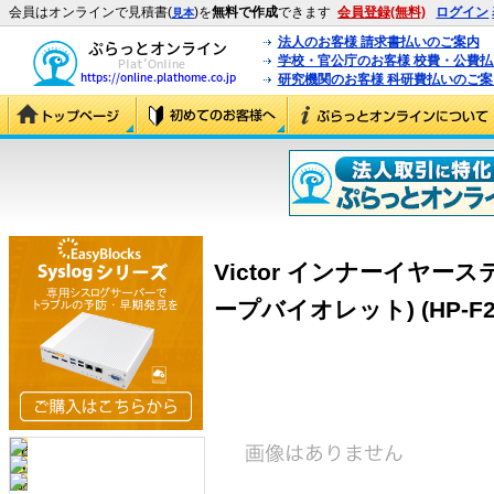
会員はオンラインで見積書(
)を
無料で作成
できます
会員登録(無料)
ログイン
見本
法人のお客様 請求書払いのご案内
学校・官公庁のお客様 校費・公費
研究機関のお客様 科研費払いのご案
Victor インナーイヤ
ープバイオレット) (HP-F24