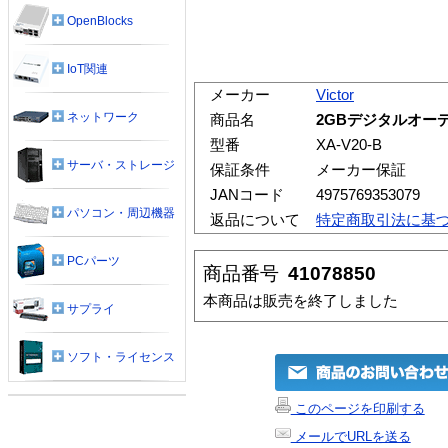
OpenBlocks
IoT関連
メーカー
Victor
ネットワーク
商品名
2GBデジタルオーディ
型番
XA-V20-B
サーバ・ストレージ
保証条件
メーカー保証
JANコード
4975769353079
パソコン・周辺機器
返品について
特定商取引法に基
PCパーツ
商品番号
41078850
本商品は販売を終了しました
サプライ
ソフト・ライセンス
このページを印刷する
メールでURLを送る