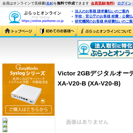
会員はオンラインで見積書(
)を
無料で作成
できます
会員登録(無料)
ログイン
見本
法人のお客様 請求書払いのご案内
学校・官公庁のお客様 校費・公費
研究機関のお客様 科研費払いのご案
Victor 2GBデジタル
XA-V20-B (XA-V20-B)