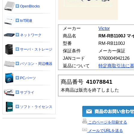
OpenBlocks
IoT関連
メーカー
Victor
ネットワーク
商品名
RM-RB1100
型番
RM-RB1100J
サーバ・ストレージ
保証条件
メーカー保証
JANコード
9760004942126
パソコン・周辺機器
返品について
特定商取引法に
PCパーツ
商品番号
41078841
本商品は販売を終了しました
サプライ
ソフト・ライセンス
このページを印刷する
メールでURLを送る