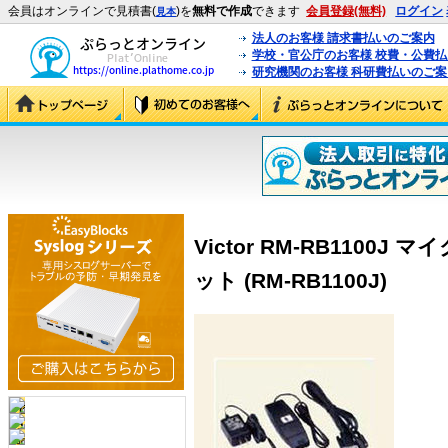
会員はオンラインで見積書(
)を
無料で作成
できます
会員登録(無料)
ログイン
見本
法人のお客様 請求書払いのご案内
学校・官公庁のお客様 校費・公費
研究機関のお客様 科研費払いのご案
Victor RM-RB1100
ット (RM-RB1100J)