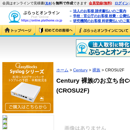
会員はオンラインで見積書(
)を
無料で作成
できます
会員登録(無料)
ログイン
見本
法人のお客様 請求書払いのご案内
学校・官公庁のお客様 校費・公費
研究機関のお客様 科研費払いのご案
ホーム
>
Century
>
裸族
> CROSU2F
Century 裸族のお立ち台CO
(CROSU2F)